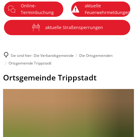
Online-
aktuelle
DE
Terminbuchung
Feuerwehrmeldungen
Menü
aktuelle Straßensperrungen
Sie sind hier:
Die Verbandsgemeinde
Die Ortsgemeinden
Ortsgemeinde Trippstadt
Ortsgemeinde
Ortsgemeinde Trippstadt
Trippstadt