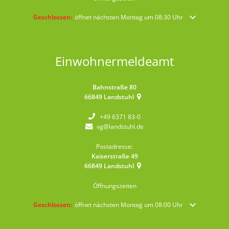
Klicken, um weitere Öffnungs- oder Schließzeiten auszublenden
Geschlossen:
öffnet nächsten Montag um 08:30 Uhr
Einwohnermeldeamt
Bahnstraße 80
66849
Landstuhl
+49 6371 83-0
vg@landstuhl.de
Postadresse:
Kaiserstraße 49
66849
Landstuhl
Öffnungszeiten
Klicken, um weitere Öffnungs- oder Schließzeiten auszublenden
Geschlossen:
öffnet nächsten Montag um 08:00 Uhr