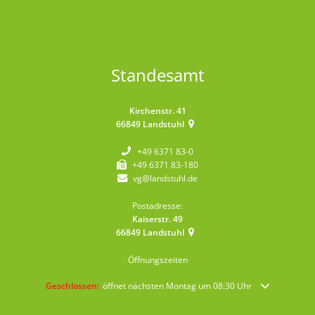
Standesamt
Kirchenstr. 41
66849
Landstuhl
+49 6371 83-0
+49 6371 83-180
vg@landstuhl.de
Postadresse:
Kaiserstr. 49
66849
Landstuhl
Öffnungszeiten
Klicken, um weitere Öffnungs- oder Schließzeiten auszublenden
Geschlossen:
öffnet nächsten Montag um 08:30 Uhr