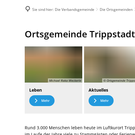
Sie sind hier:
Die Verbandsgemeinde
Die Ortsgemeinden
DE
Menü
Kontak
Ortsgemeinde
Ortsgemeinde Trippstadt
Trippstadt
Michael Raka Weckerle
© Ortsgemeinde Tripps
Leben
Aktuelles
Mehr
Mehr
Rund 3.000 Menschen leben heute im Luftkurort Tripp
im Laufe der Jahre viele zu Stammgästen oder Ferie