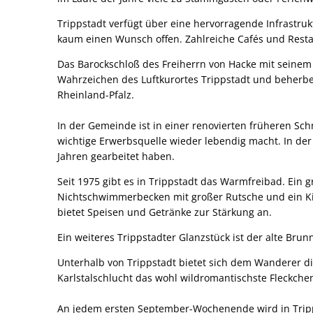
Trippstadt verfügt über eine hervorragende Infrastruk
kaum einen Wunsch offen. Zahlreiche Cafés und Rest
Das Barockschloß des Freiherrn von Hacke mit seinem
Wahrzeichen des Luftkurortes Trippstadt und beherber
Rheinland-Pfalz.
In der Gemeinde ist in einer renovierten früheren Sc
wichtige Erwerbsquelle wieder lebendig macht. In de
Jahren gearbeitet haben.
Seit 1975 gibt es in Trippstadt das Warmfreibad. Ei
Nichtschwimmerbecken mit großer Rutsche und ein Ki
bietet Speisen und Getränke zur Stärkung an.
Ein weiteres Trippstadter Glanzstück ist der alte Br
Unterhalb von Trippstadt bietet sich dem Wanderer di
Karlstalschlucht das wohl wildromantischste Fleckche
An jedem ersten September-Wochenende wird in Tripps