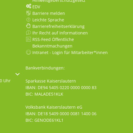
Hinweisgeberschutzgesetz
EDV
Barriere melden
Leichte Sprache
Barrierefreiheitserklärung
Ihr Recht auf Informationen
RSS-Feed Öffentliche
Bekanntmachungen
Intranet - Login für Mitarbeiter*innen
Bankverbindungen:
oder Schließzeiten auszublenden
30 Uhr
Sparkasse Kaiserslautern
IBAN: DE94 5405 0220 0000 0000 83
BIC: MALADE51KLK
Volksbank Kaiserslautern eG
IBAN: DE18 5409 0000 0081 1400 06
BIC: GENODE61KL1