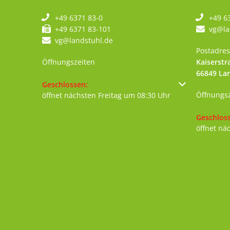
+49 6371 83-0
+49 6
+49 6371 83-101
vg@la
vg@landstuhl.de
Postadres
Öffnungszeiten
Kaiserstr
66849
La
Klicken, um weitere Öffnungs- oder Schließzeiten au
Geschlossen:
Öffnungs
öffnet nächsten Freitag um 08:30 Uhr
Klicken, 
Geschlos
öffnet nä