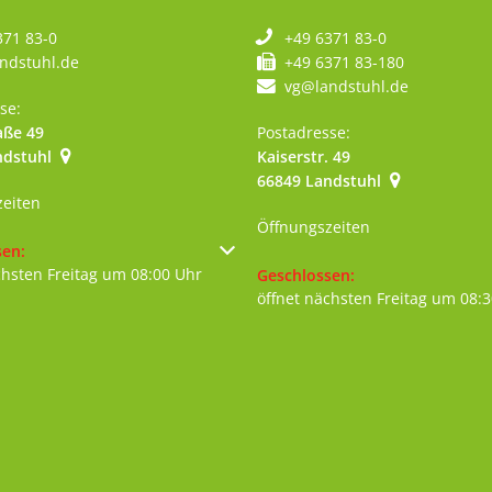
371 83-0
+49 6371 83-0
ndstuhl.de
+49 6371 83-180
vg@landstuhl.de
se:
aße 49
Postadresse:
ndstuhl
Kaiserstr. 49
szublenden
66849
Landstuhl
zeiten
Öffnungszeiten
um weitere Öffnungs- oder Schließzeiten auszublenden
sen:
chsten Freitag um 08:00 Uhr
Klicken, um weitere Öffnungs- 
Geschlossen:
öffnet nächsten Freitag um 08: