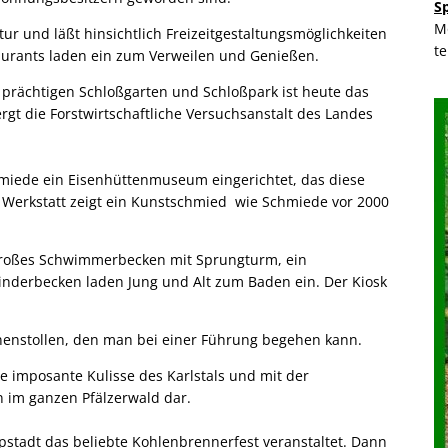
S
M
tur und läßt hinsichtlich Freizeitgestaltungsmöglichkeiten
t
aurants laden ein zum Verweilen und Genießen.
 prächtigen Schloßgarten und Schloßpark ist heute das
gt die Forstwirtschaftliche Versuchsanstalt des Landes
hmiede ein Eisenhüttenmuseum eingerichtet, das diese
r Werkstatt zeigt ein Kunstschmied wie Schmiede vor 2000
n großes Schwimmerbecken mit Sprungturm, ein
nderbecken laden Jung und Alt zum Baden ein. Der Kiosk
unnenstollen, den man bei einer Führung begehen kann.
e imposante Kulisse des Karlstals und mit der
n im ganzen Pfälzerwald dar.
tadt das beliebte Kohlenbrennerfest veranstaltet. Dann