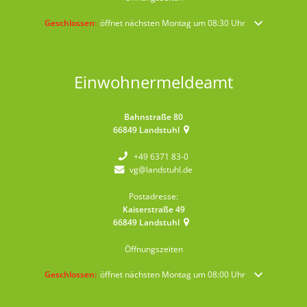
Klicken, um weitere Öffnungs- oder Schließzeiten auszublenden
Geschlossen:
öffnet nächsten Montag um 08:30 Uhr
Einwohnermeldeamt
Bahnstraße 80
66849
Landstuhl
+49 6371 83-0
vg@landstuhl.de
Postadresse:
Kaiserstraße 49
66849
Landstuhl
Öffnungszeiten
Klicken, um weitere Öffnungs- oder Schließzeiten auszublenden
Geschlossen:
öffnet nächsten Montag um 08:00 Uhr