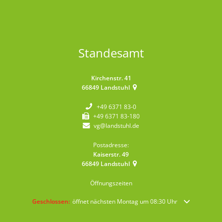
Standesamt
Kirchenstr. 41
66849
Landstuhl
+49 6371 83-0
+49 6371 83-180
vg@landstuhl.de
Postadresse:
Kaiserstr. 49
66849
Landstuhl
Öffnungszeiten
Klicken, um weitere Öffnungs- oder Schließzeiten auszublenden
Geschlossen:
öffnet nächsten Montag um 08:30 Uhr