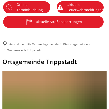
Online-
aktuelle
DE
Terminbuchung
Feuerwehrmeldungen
Menü
aktuelle Straßensperrungen
Sie sind hier:
Die Verbandsgemeinde
Die Ortsgemeinden
Ortsgemeinde Trippstadt
Ortsgemeinde
Ortsgemeinde Trippstadt
Trippstadt