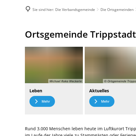
Sie sind hier:
Die Verbandsgemeinde
Die Ortsgemeinden
DE
Menü
Kontak
Ortsgemeinde
Ortsgemeinde Trippstadt
Trippstadt
Michael Raka Weckerle
© Ortsgemeinde Tripps
Leben
Aktuelles
Mehr
Mehr
Rund 3.000 Menschen leben heute im Luftkurort Tripp
im Laufe der Jahre viele zu Stammgästen oder Ferie