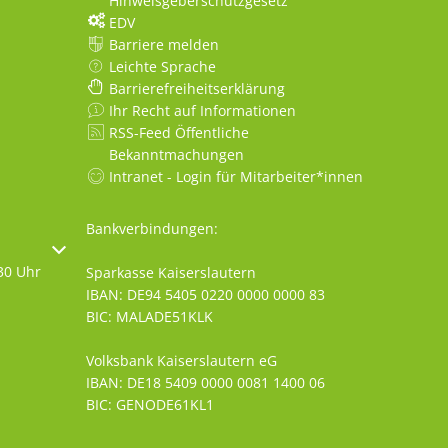
Hinweisgeberschutzgesetz
EDV
Barriere melden
Leichte Sprache
Barrierefreiheitserklärung
Ihr Recht auf Informationen
RSS-Feed Öffentliche
Bekanntmachungen
Intranet - Login für Mitarbeiter*innen
Bankverbindungen:
oder Schließzeiten auszublenden
30 Uhr
Sparkasse Kaiserslautern
IBAN: DE94 5405 0220 0000 0000 83
BIC: MALADE51KLK
Volksbank Kaiserslautern eG
IBAN: DE18 5409 0000 0081 1400 06
BIC: GENODE61KL1