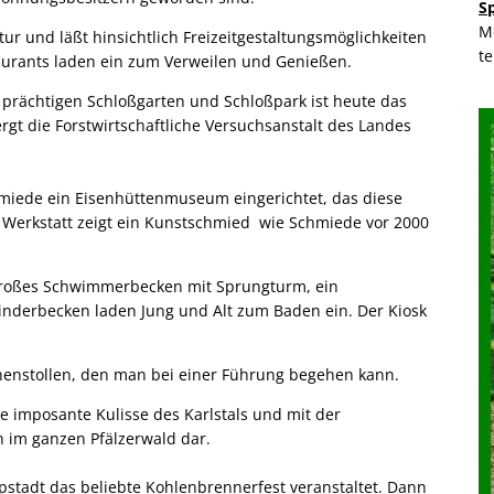
S
M
tur und läßt hinsichtlich Freizeitgestaltungsmöglichkeiten
t
aurants laden ein zum Verweilen und Genießen.
 prächtigen Schloßgarten und Schloßpark ist heute das
gt die Forstwirtschaftliche Versuchsanstalt des Landes
hmiede ein Eisenhüttenmuseum eingerichtet, das diese
r Werkstatt zeigt ein Kunstschmied wie Schmiede vor 2000
n großes Schwimmerbecken mit Sprungturm, ein
nderbecken laden Jung und Alt zum Baden ein. Der Kiosk
unnenstollen, den man bei einer Führung begehen kann.
e imposante Kulisse des Karlstals und mit der
n im ganzen Pfälzerwald dar.
tadt das beliebte Kohlenbrennerfest veranstaltet. Dann