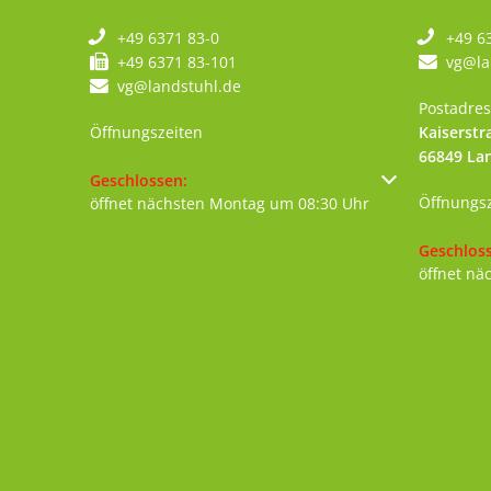
+49 6371 83-0
+49 6
+49 6371 83-101
vg@la
vg@landstuhl.de
Postadres
Öffnungszeiten
Kaiserstr
66849
La
Klicken, um weitere Öffnungs- oder Schließzeiten au
Geschlossen:
Öffnungs
öffnet nächsten Montag um 08:30 Uhr
Klicken, 
Geschlos
öffnet nä