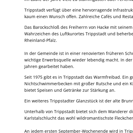
Trippstadt verfügt über eine hervorragende Infrastruk
kaum einen Wunsch offen. Zahlreiche Cafés und Rest
Das Barockschloß des Freiherrn von Hacke mit seinem
Wahrzeichen des Luftkurortes Trippstadt und beherber
Rheinland-Pfalz.
In der Gemeinde ist in einer renovierten früheren Sc
wichtige Erwerbsquelle wieder lebendig macht. In de
Jahren gearbeitet haben.
Seit 1975 gibt es in Trippstadt das Warmfreibad. Ei
Nichtschwimmerbecken mit großer Rutsche und ein Ki
bietet Speisen und Getränke zur Stärkung an.
Ein weiteres Trippstadter Glanzstück ist der alte Br
Unterhalb von Trippstadt bietet sich dem Wanderer di
Karlstalschlucht das wohl wildromantischste Fleckche
An jedem ersten September-Wochenende wird in Tripps