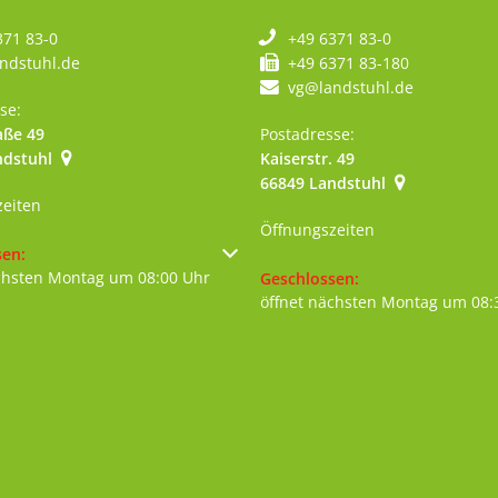
371 83-0
+49 6371 83-0
ndstuhl.de
+49 6371 83-180
vg@landstuhl.de
se:
aße 49
Postadresse:
ndstuhl
Kaiserstr. 49
szublenden
66849
Landstuhl
zeiten
Öffnungszeiten
um weitere Öffnungs- oder Schließzeiten auszublenden
sen:
chsten Montag um 08:00 Uhr
Klicken, um weitere Öffnungs- 
Geschlossen:
öffnet nächsten Montag um 08: