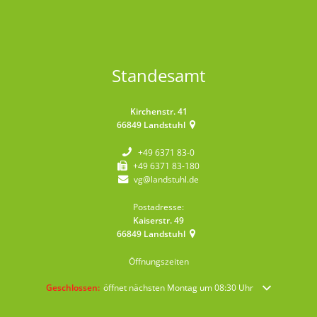
Standesamt
Kirchenstr. 41
66849
Landstuhl
+49 6371 83-0
+49 6371 83-180
vg@landstuhl.de
Postadresse:
Kaiserstr. 49
66849
Landstuhl
Öffnungszeiten
Klicken, um weitere Öffnungs- oder Schließzeiten auszublenden
Geschlossen:
öffnet nächsten Montag um 08:30 Uhr