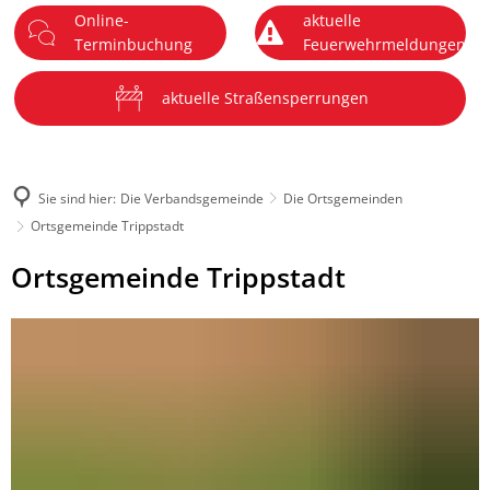
Online-
aktuelle
DE
Terminbuchung
Feuerwehrmeldungen
Menü
aktuelle Straßensperrungen
Sie sind hier:
Die Verbandsgemeinde
Die Ortsgemeinden
Ortsgemeinde Trippstadt
Ortsgemeinde
Ortsgemeinde Trippstadt
Trippstadt