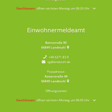
Klicken, um weitere Öffnungs- oder Schließzeiten auszublenden
Geschlossen:
öffnet nächsten Montag um 08:30 Uhr
Einwohnermeldeamt
Bahnstraße 80
66849
Landstuhl
+49 6371 83-0
vg@landstuhl.de
Postadresse:
Kaiserstraße 49
66849
Landstuhl
Öffnungszeiten
Klicken, um weitere Öffnungs- oder Schließzeiten auszublenden
Geschlossen:
öffnet nächsten Montag um 08:00 Uhr