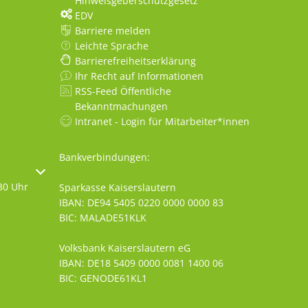
Hinweisgeberschutzgesetz
EDV
Barriere melden
Leichte Sprache
Barrierefreiheitserklärung
Ihr Recht auf Informationen
RSS-Feed Öffentliche
Bekanntmachungen
Intranet - Login für Mitarbeiter*innen
Bankverbindungen:
oder Schließzeiten auszublenden
30 Uhr
Sparkasse Kaiserslautern
IBAN: DE94 5405 0220 0000 0000 83
BIC: MALADE51KLK
Volksbank Kaiserslautern eG
IBAN: DE18 5409 0000 0081 1400 06
BIC: GENODE61KL1