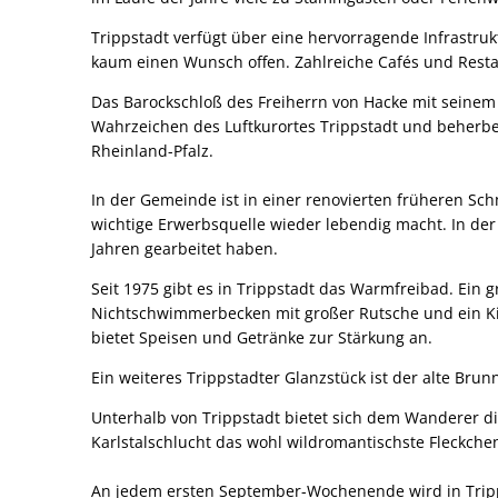
Trippstadt verfügt über eine hervorragende Infrastruk
kaum einen Wunsch offen. Zahlreiche Cafés und Rest
Das Barockschloß des Freiherrn von Hacke mit seinem
Wahrzeichen des Luftkurortes Trippstadt und beherber
Rheinland-Pfalz.
In der Gemeinde ist in einer renovierten früheren Sc
wichtige Erwerbsquelle wieder lebendig macht. In de
Jahren gearbeitet haben.
Seit 1975 gibt es in Trippstadt das Warmfreibad. Ei
Nichtschwimmerbecken mit großer Rutsche und ein Ki
bietet Speisen und Getränke zur Stärkung an.
Ein weiteres Trippstadter Glanzstück ist der alte Br
Unterhalb von Trippstadt bietet sich dem Wanderer di
Karlstalschlucht das wohl wildromantischste Fleckche
An jedem ersten September-Wochenende wird in Tripps