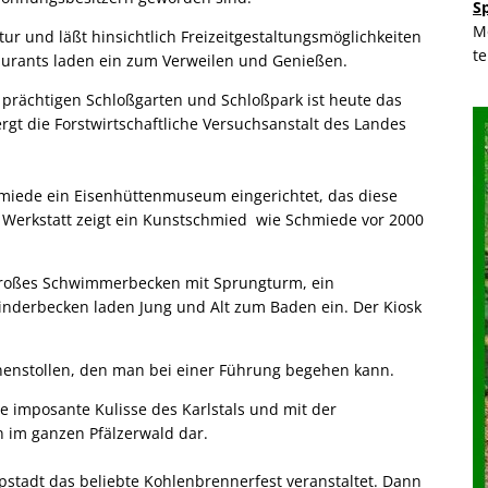
S
M
tur und läßt hinsichtlich Freizeitgestaltungsmöglichkeiten
t
aurants laden ein zum Verweilen und Genießen.
 prächtigen Schloßgarten und Schloßpark ist heute das
gt die Forstwirtschaftliche Versuchsanstalt des Landes
hmiede ein Eisenhüttenmuseum eingerichtet, das diese
r Werkstatt zeigt ein Kunstschmied wie Schmiede vor 2000
n großes Schwimmerbecken mit Sprungturm, ein
nderbecken laden Jung und Alt zum Baden ein. Der Kiosk
unnenstollen, den man bei einer Führung begehen kann.
e imposante Kulisse des Karlstals und mit der
n im ganzen Pfälzerwald dar.
tadt das beliebte Kohlenbrennerfest veranstaltet. Dann