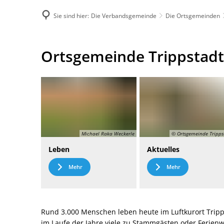
Sie sind hier:
Die Verbandsgemeinde
Die Ortsgemeinden
DE
Menü
Kontak
Ortsgemeinde
Ortsgemeinde Trippstadt
Trippstadt
Michael Raka Weckerle
© Ortsgemeinde Tripps
Leben
Aktuelles
Mehr
Mehr
Rund 3.000 Menschen leben heute im Luftkurort Tripp
im Laufe der Jahre viele zu Stammgästen oder Ferie