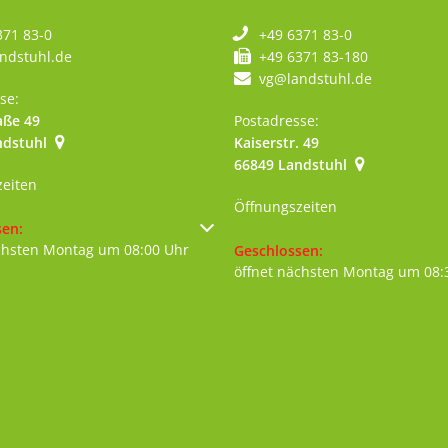
371 83-0
+49 6371 83-0
ndstuhl.de
+49 6371 83-180
vg@landstuhl.de
se:
aße 49
Postadresse:
ndstuhl
Kaiserstr. 49
szublenden
66849
Landstuhl
zeiten
Öffnungszeiten
um weitere Öffnungs- oder Schließzeiten auszublenden
sen:
chsten Montag um 08:00 Uhr
Klicken, um weitere Öffnungs- 
Geschlossen:
öffnet nächsten Montag um 08: