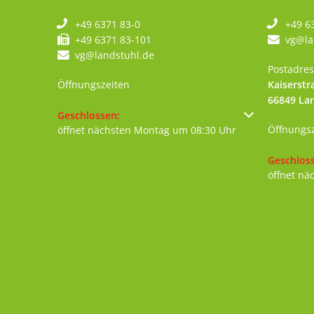
+49 6371 83-0
+49 6
+49 6371 83-101
vg@la
vg@landstuhl.de
Postadres
Öffnungszeiten
Kaiserstr
66849
La
Klicken, um weitere Öffnungs- oder Schließzeiten au
Geschlossen:
Öffnungs
öffnet nächsten Montag um 08:30 Uhr
Klicken, 
Geschlos
öffnet nä