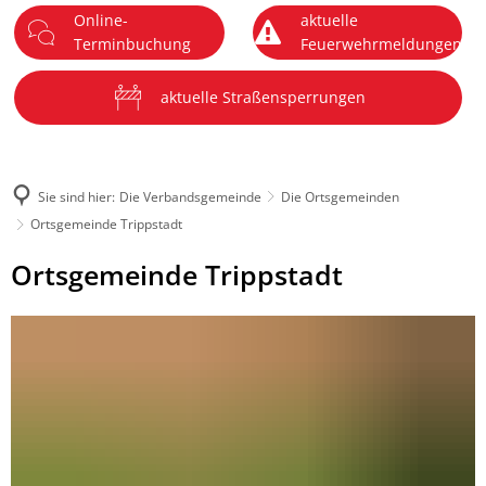
Online-
aktuelle
DE
Terminbuchung
Feuerwehrmeldungen
Menü
aktuelle Straßensperrungen
Sie sind hier:
Die Verbandsgemeinde
Die Ortsgemeinden
Ortsgemeinde Trippstadt
Ortsgemeinde
Ortsgemeinde Trippstadt
Trippstadt