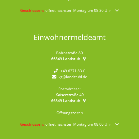
Klicken, um weitere Öffnungs- oder Schließzeiten auszublenden
Geschlossen:
öffnet nächsten Montag um 08:30 Uhr
Einwohnermeldeamt
Bahnstraße 80
66849
Landstuhl
+49 6371 83-0
vg@landstuhl.de
Postadresse:
Kaiserstraße 49
66849
Landstuhl
Öffnungszeiten
Klicken, um weitere Öffnungs- oder Schließzeiten auszublenden
Geschlossen:
öffnet nächsten Montag um 08:00 Uhr