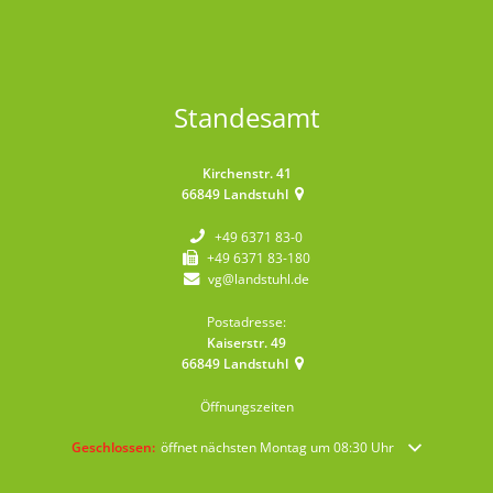
Standesamt
Kirchenstr. 41
66849
Landstuhl
+49 6371 83-0
+49 6371 83-180
vg@landstuhl.de
Postadresse:
Kaiserstr. 49
66849
Landstuhl
Öffnungszeiten
Klicken, um weitere Öffnungs- oder Schließzeiten auszublenden
Geschlossen:
öffnet nächsten Montag um 08:30 Uhr