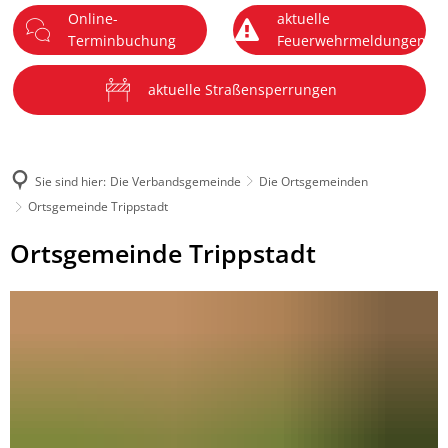
Online-
aktuelle
DE
Terminbuchung
Feuerwehrmeldungen
Menü
aktuelle Straßensperrungen
Sie sind hier:
Die Verbandsgemeinde
Die Ortsgemeinden
Ortsgemeinde Trippstadt
Ortsgemeinde
Ortsgemeinde Trippstadt
Trippstadt