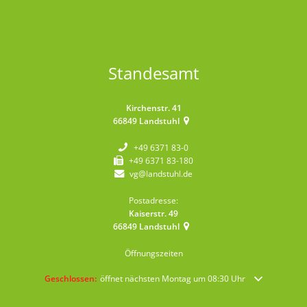
Standesamt
Kirchenstr. 41
66849
Landstuhl
+49 6371 83-0
+49 6371 83-180
vg@landstuhl.de
Postadresse:
Kaiserstr. 49
66849
Landstuhl
Öffnungszeiten
Klicken, um weitere Öffnungs- oder Schließzeiten auszublenden
Geschlossen:
öffnet nächsten Montag um 08:30 Uhr