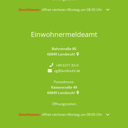
Klicken, um weitere Öffnungs- oder Schließzeiten auszublenden
Geschlossen:
öffnet nächsten Montag um 08:30 Uhr
Einwohnermeldeamt
Bahnstraße 80
66849
Landstuhl
+49 6371 83-0
vg@landstuhl.de
Postadresse:
Kaiserstraße 49
66849
Landstuhl
Öffnungszeiten
Klicken, um weitere Öffnungs- oder Schließzeiten auszublenden
Geschlossen:
öffnet nächsten Montag um 08:00 Uhr