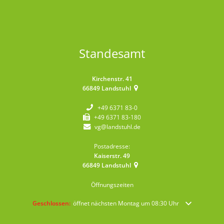
Standesamt
Kirchenstr. 41
66849
Landstuhl
+49 6371 83-0
+49 6371 83-180
vg@landstuhl.de
Postadresse:
Kaiserstr. 49
66849
Landstuhl
Öffnungszeiten
Klicken, um weitere Öffnungs- oder Schließzeiten auszublenden
Geschlossen:
öffnet nächsten Montag um 08:30 Uhr