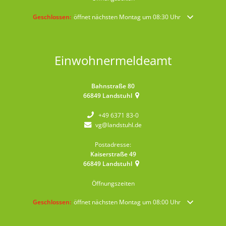
Klicken, um weitere Öffnungs- oder Schließzeiten auszublenden
Geschlossen:
öffnet nächsten Montag um 08:30 Uhr
Einwohnermeldeamt
Bahnstraße 80
66849
Landstuhl
+49 6371 83-0
vg@landstuhl.de
Postadresse:
Kaiserstraße 49
66849
Landstuhl
Öffnungszeiten
Klicken, um weitere Öffnungs- oder Schließzeiten auszublenden
Geschlossen:
öffnet nächsten Montag um 08:00 Uhr