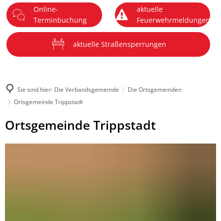
Online-
aktuelle
DE
Terminbuchung
Feuerwehrmeldungen
Menü
aktuelle Straßensperrungen
Sie sind hier:
Die Verbandsgemeinde
Die Ortsgemeinden
Ortsgemeinde Trippstadt
Ortsgemeinde
Ortsgemeinde Trippstadt
Trippstadt