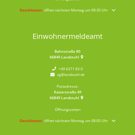
Klicken, um weitere Öffnungs- oder Schließzeiten auszublenden
Geschlossen:
öffnet nächsten Montag um 08:30 Uhr
Einwohnermeldeamt
Bahnstraße 80
66849
Landstuhl
+49 6371 83-0
vg@landstuhl.de
Postadresse:
Kaiserstraße 49
66849
Landstuhl
Öffnungszeiten
Klicken, um weitere Öffnungs- oder Schließzeiten auszublenden
Geschlossen:
öffnet nächsten Montag um 08:00 Uhr