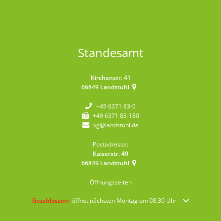
Standesamt
Kirchenstr. 41
66849
Landstuhl
+49 6371 83-0
+49 6371 83-180
vg@landstuhl.de
Postadresse:
Kaiserstr. 49
66849
Landstuhl
Öffnungszeiten
Klicken, um weitere Öffnungs- oder Schließzeiten auszublenden
Geschlossen:
öffnet nächsten Montag um 08:30 Uhr