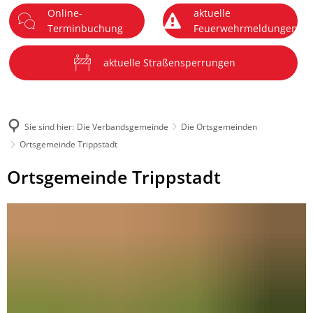
Online-
aktuelle
DE
Terminbuchung
Feuerwehrmeldungen
Menü
aktuelle Straßensperrungen
Sie sind hier:
Die Verbandsgemeinde
Die Ortsgemeinden
Ortsgemeinde Trippstadt
Ortsgemeinde
Ortsgemeinde Trippstadt
Trippstadt