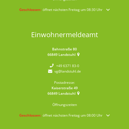
Klicken, um weitere Öffnungs- oder Schließzeiten auszublenden
Geschlossen:
öffnet nächsten Freitag um 08:30 Uhr
Einwohnermeldeamt
Bahnstraße 80
66849
Landstuhl
+49 6371 83-0
vg@landstuhl.de
Postadresse:
Kaiserstraße 49
66849
Landstuhl
Öffnungszeiten
Klicken, um weitere Öffnungs- oder Schließzeiten auszublenden
Geschlossen:
öffnet nächsten Freitag um 08:00 Uhr