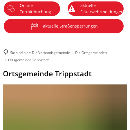
Online-
aktuelle
DE
Terminbuchung
Feuerwehrmeldungen
Menü
aktuelle Straßensperrungen
Sie sind hier:
Die Verbandsgemeinde
Die Ortsgemeinden
Ortsgemeinde Trippstadt
Ortsgemeinde
Ortsgemeinde Trippstadt
Trippstadt