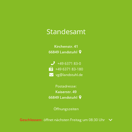
Standesamt
Kirchenstr. 41
66849
Landstuhl
+49 6371 83-0
+49 6371 83-180
vg@landstuhl.de
Postadresse:
Kaiserstr. 49
66849
Landstuhl
Öffnungszeiten
Klicken, um weitere Öffnungs- oder Schließzeiten auszublenden
Geschlossen:
öffnet nächsten Freitag um 08:30 Uhr