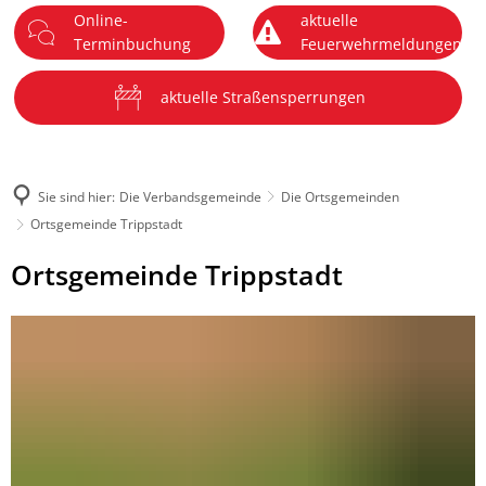
Online-
aktuelle
DE
Terminbuchung
Feuerwehrmeldungen
Menü
aktuelle Straßensperrungen
Sie sind hier:
Die Verbandsgemeinde
Die Ortsgemeinden
Ortsgemeinde Trippstadt
Ortsgemeinde
Ortsgemeinde Trippstadt
Trippstadt