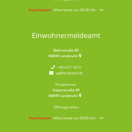
Klicken, um weitere Öffnungs- oder Schließzeiten auszublende
Geschlossen:
öffnet heute um 08:30 Uhr
Einwohnermeldeamt
Bahnstraße 80
66849
Landstuhl
+49 6371 83-0
vg@landstuhl.de
Postadresse:
Kaiserstraße 49
66849
Landstuhl
Öffnungszeiten
Klicken, um weitere Öffnungs- oder Schließzeiten auszublende
Geschlossen:
öffnet heute um 08:00 Uhr