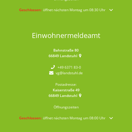
Klicken, um weitere Öffnungs- oder Schließzeiten auszublenden
Geschlossen:
öffnet nächsten Montag um 08:30 Uhr
Einwohnermeldeamt
Bahnstraße 80
66849
Landstuhl
+49 6371 83-0
vg@landstuhl.de
Postadresse:
Kaiserstraße 49
66849
Landstuhl
Öffnungszeiten
Klicken, um weitere Öffnungs- oder Schließzeiten auszublenden
Geschlossen:
öffnet nächsten Montag um 08:00 Uhr