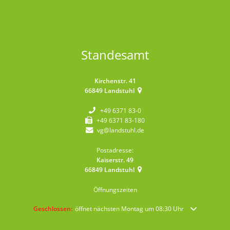
Standesamt
Kirchenstr. 41
66849
Landstuhl
+49 6371 83-0
+49 6371 83-180
vg@landstuhl.de
Postadresse:
Kaiserstr. 49
66849
Landstuhl
Öffnungszeiten
Klicken, um weitere Öffnungs- oder Schließzeiten auszublenden
Geschlossen:
öffnet nächsten Montag um 08:30 Uhr