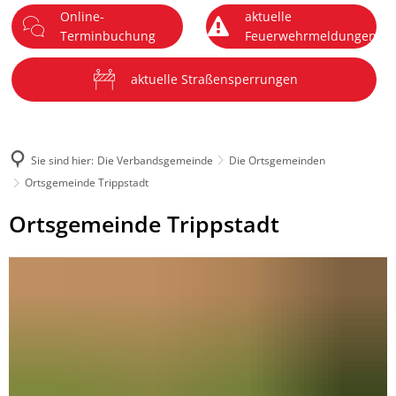
Online-
aktuelle
DE
Terminbuchung
Feuerwehrmeldungen
Menü
aktuelle Straßensperrungen
Sie sind hier:
Die Verbandsgemeinde
Die Ortsgemeinden
Ortsgemeinde Trippstadt
Ortsgemeinde
Ortsgemeinde Trippstadt
Trippstadt