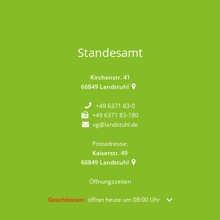
Standesamt
Kirchenstr. 41
66849
Landstuhl
+49 6371 83-0
+49 6371 83-180
vg@landstuhl.de
Postadresse:
Kaiserstr. 49
66849
Landstuhl
Öffnungszeiten
Klicken, um weitere Öffnungs- oder Schließzeiten auszublende
Geschlossen:
öffnet heute um 08:00 Uhr