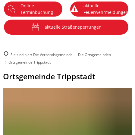
Online-
aktuelle
DE
Terminbuchung
Feuerwehrmeldungen
Menü
aktuelle Straßensperrungen
Sie sind hier:
Die Verbandsgemeinde
Die Ortsgemeinden
Ortsgemeinde Trippstadt
Ortsgemeinde
Ortsgemeinde Trippstadt
Trippstadt