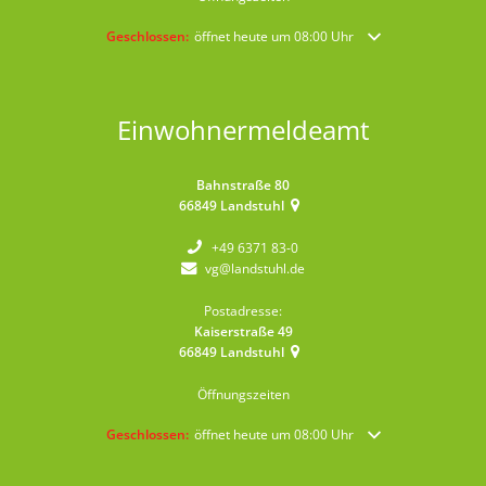
Klicken, um weitere Öffnungs- oder Schließzeiten auszublende
Geschlossen:
öffnet heute um 08:00 Uhr
Einwohnermeldeamt
Bahnstraße 80
66849
Landstuhl
+49 6371 83-0
vg@landstuhl.de
Postadresse:
Kaiserstraße 49
66849
Landstuhl
Öffnungszeiten
Klicken, um weitere Öffnungs- oder Schließzeiten auszublende
Geschlossen:
öffnet heute um 08:00 Uhr