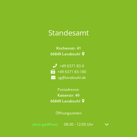
Standesamt
Kirchenstr. 41
66849
Landstuhl
+49 6371 83-0
+49 6371 83-180
vg@landstuhl.de
Postadresse:
Kaiserstr. 49
66849
Landstuhl
Öffnungszeiten
Klicken, um weitere Öffnungs- oder Schließzeiten auszublenden
Jetzt geöffnet:
08:30
-
12:00
Uhr
Von 08:30 bis 12:00 