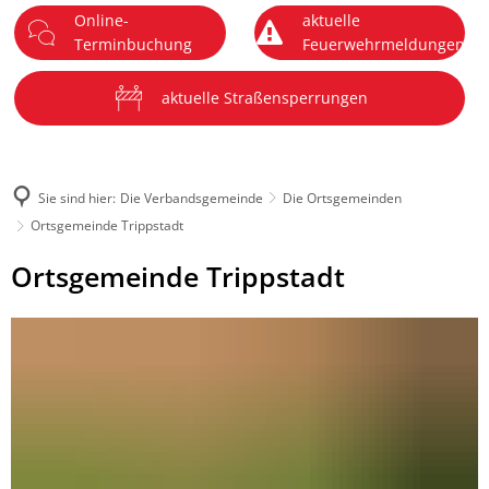
Online-
aktuelle
DE
Terminbuchung
Feuerwehrmeldungen
Menü
aktuelle Straßensperrungen
Sie sind hier:
Die Verbandsgemeinde
Die Ortsgemeinden
Ortsgemeinde Trippstadt
Ortsgemeinde
Ortsgemeinde Trippstadt
Trippstadt