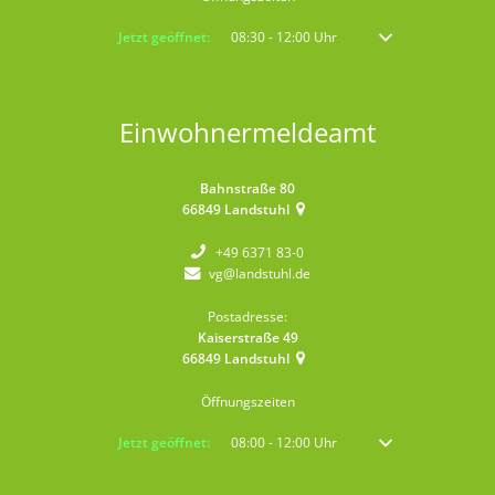
Klicken, um weitere Öffnungs- oder Schließzeiten auszublenden
Jetzt geöffnet:
08:30
-
12:00
Uhr
Von 08:30 bis 12:00 
Einwohnermeldeamt
Bahnstraße 80
66849
Landstuhl
+49 6371 83-0
vg@landstuhl.de
Postadresse:
Kaiserstraße 49
66849
Landstuhl
Öffnungszeiten
Klicken, um weitere Öffnungs- oder Schließzeiten auszublenden
Jetzt geöffnet:
08:00
-
12:00
Uhr
Von 08:00 bis 12:00 