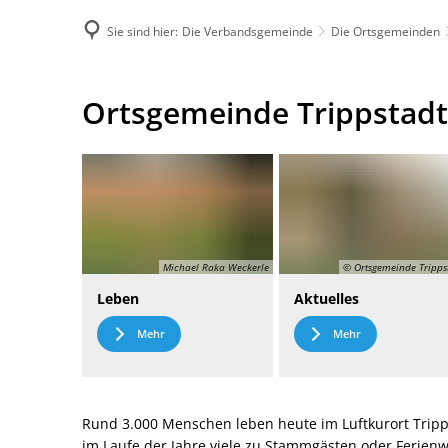
Sie sind hier:
Die Verbandsgemeinde
Die Ortsgemeinden
DE
Menü
Kontak
Ortsgemeinde
Ortsgemeinde Trippstadt
Trippstadt
Michael Raka Weckerle
© Ortsgemeinde Tripps
Leben
Aktuelles
Mehr
Mehr
Rund 3.000 Menschen leben heute im Luftkurort Tripp
im Laufe der Jahre viele zu Stammgästen oder Ferie