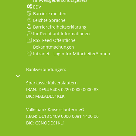
Hinweisgeberschutzgesetz
EDV
Barriere melden
Leichte Sprache
Barrierefreiheitserklärung
Ihr Recht auf Informationen
RSS-Feed Öffentliche
Bekanntmachungen
Intranet - Login für Mitarbeiter*innen
Bankverbindungen:
oder Schließzeiten auszublenden
Sparkasse Kaiserslautern
IBAN: DE94 5405 0220 0000 0000 83
BIC: MALADE51KLK
Volksbank Kaiserslautern eG
IBAN: DE18 5409 0000 0081 1400 06
BIC: GENODE61KL1