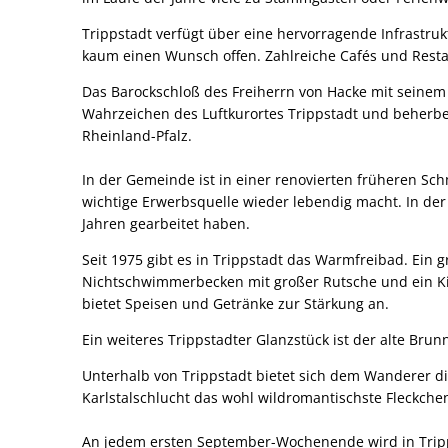
Trippstadt verfügt über eine hervorragende Infrastruk
kaum einen Wunsch offen. Zahlreiche Cafés und Rest
Das Barockschloß des Freiherrn von Hacke mit seinem
Wahrzeichen des Luftkurortes Trippstadt und beherber
Rheinland-Pfalz.
In der Gemeinde ist in einer renovierten früheren Sc
wichtige Erwerbsquelle wieder lebendig macht. In de
Jahren gearbeitet haben.
Seit 1975 gibt es in Trippstadt das Warmfreibad. Ei
Nichtschwimmerbecken mit großer Rutsche und ein Ki
bietet Speisen und Getränke zur Stärkung an.
Ein weiteres Trippstadter Glanzstück ist der alte Br
Unterhalb von Trippstadt bietet sich dem Wanderer di
Karlstalschlucht das wohl wildromantischste Fleckche
An jedem ersten September-Wochenende wird in Tripps