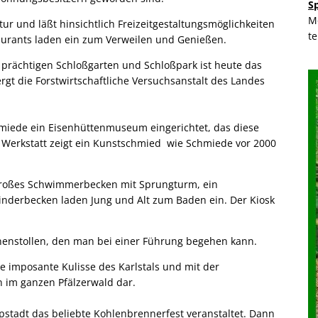
S
M
tur und läßt hinsichtlich Freizeitgestaltungsmöglichkeiten
t
aurants laden ein zum Verweilen und Genießen.
 prächtigen Schloßgarten und Schloßpark ist heute das
gt die Forstwirtschaftliche Versuchsanstalt des Landes
hmiede ein Eisenhüttenmuseum eingerichtet, das diese
r Werkstatt zeigt ein Kunstschmied wie Schmiede vor 2000
n großes Schwimmerbecken mit Sprungturm, ein
nderbecken laden Jung und Alt zum Baden ein. Der Kiosk
unnenstollen, den man bei einer Führung begehen kann.
e imposante Kulisse des Karlstals und mit der
n im ganzen Pfälzerwald dar.
tadt das beliebte Kohlenbrennerfest veranstaltet. Dann