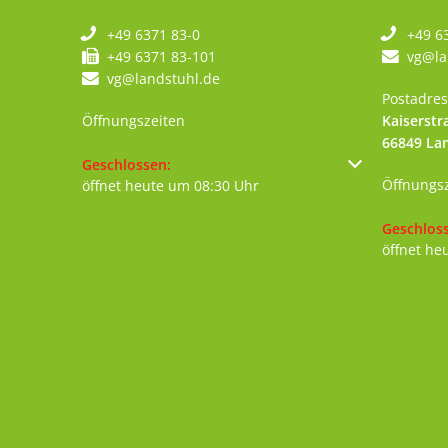
+49 6371 83-0
+49 6
+49 6371 83-101
vg@la
vg@landstuhl.de
Postadres
Öffnungszeiten
Kaiserstr
66849
La
Klicken, um weitere Öffnungs- oder Schließzeiten au
Geschlossen:
Öffnungs
öffnet heute um 08:30 Uhr
Klicken, 
Geschlos
öffnet he