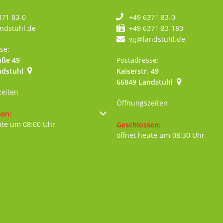
371 83-0
+49 6371 83-0
ndstuhl.de
+49 6371 83-180
vg@landstuhl.de
se:
aße 49
Postadresse:
ndstuhl
Kaiserstr. 49
szublenden
66849
Landstuhl
zeiten
Öffnungszeiten
um weitere Öffnungs- oder Schließzeiten auszublenden
sen:
ute um 08:00 Uhr
Klicken, um weitere Öffnungs- 
Geschlossen:
öffnet heute um 08:30 Uhr