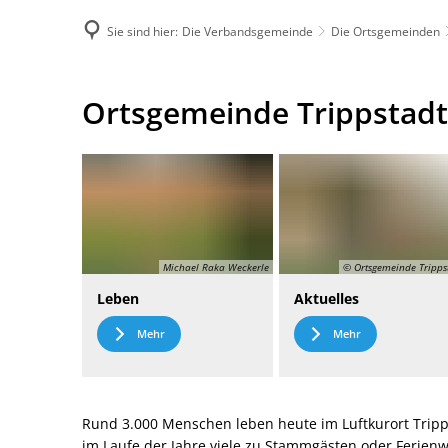
Sie sind hier:
Die Verbandsgemeinde
Die Ortsgemeinden
DE
Menü
Kontak
Ortsgemeinde
Ortsgemeinde Trippstadt
Trippstadt
Michael Raka Weckerle
© Ortsgemeinde Tripps
Leben
Aktuelles
Mehr
Mehr
Rund 3.000 Menschen leben heute im Luftkurort Tripp
im Laufe der Jahre viele zu Stammgästen oder Ferie