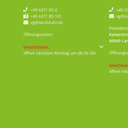
+49 6371 83-0
+49 6
+49 6371 83-101
vg@la
vg@landstuhl.de
Postadres
Öffnungszeiten
Kaiserstr
66849
La
Klicken, um weitere Öffnungs- oder Schließzeiten au
Geschlossen:
Öffnungs
öffnet nächsten Montag um 08:30 Uhr
Klicken, 
Geschlos
öffnet nä