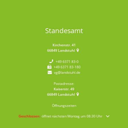
Standesamt
Kirchenstr. 41
66849
Landstuhl
+49 6371 83-0
+49 6371 83-180
vg@landstuhl.de
Postadresse:
Kaiserstr. 49
66849
Landstuhl
Öffnungszeiten
Klicken, um weitere Öffnungs- oder Schließzeiten auszublenden
Geschlossen:
öffnet nächsten Montag um 08:30 Uhr