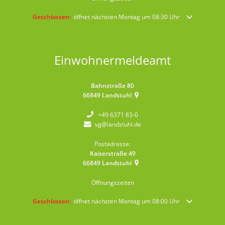
Klicken, um weitere Öffnungs- oder Schließzeiten auszublenden
Geschlossen:
öffnet nächsten Montag um 08:30 Uhr
Einwohnermeldeamt
Bahnstraße 80
66849
Landstuhl
+49 6371 83-0
vg@landstuhl.de
Postadresse:
Kaiserstraße 49
66849
Landstuhl
Öffnungszeiten
Klicken, um weitere Öffnungs- oder Schließzeiten auszublenden
Geschlossen:
öffnet nächsten Montag um 08:00 Uhr