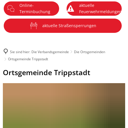
Online-
aktuelle
DE
Terminbuchung
Feuerwehrmeldungen
Menü
aktuelle Straßensperrungen
Sie sind hier:
Die Verbandsgemeinde
Die Ortsgemeinden
Ortsgemeinde Trippstadt
Ortsgemeinde
Ortsgemeinde Trippstadt
Trippstadt