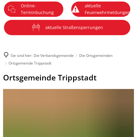
Online-
aktuelle
DE
Terminbuchung
Feuerwehrmeldungen
Menü
aktuelle Straßensperrungen
Sie sind hier:
Die Verbandsgemeinde
Die Ortsgemeinden
Ortsgemeinde Trippstadt
Ortsgemeinde
Ortsgemeinde Trippstadt
Trippstadt