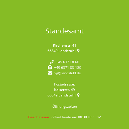
Standesamt
Kirchenstr. 41
66849
Landstuhl
+49 6371 83-0
+49 6371 83-180
vg@landstuhl.de
Postadresse:
Kaiserstr. 49
66849
Landstuhl
Öffnungszeiten
Klicken, um weitere Öffnungs- oder Schließzeiten auszublende
Geschlossen:
öffnet heute um 08:30 Uhr