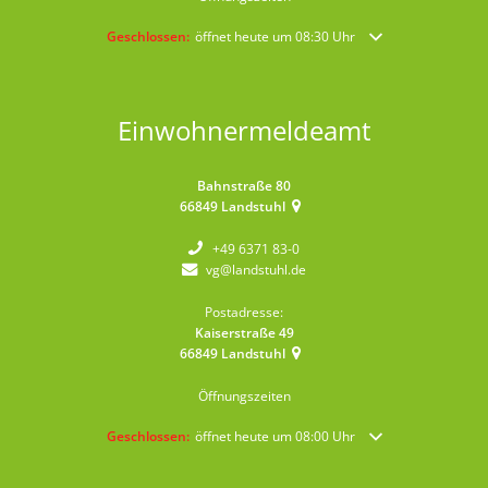
Klicken, um weitere Öffnungs- oder Schließzeiten auszublende
Geschlossen:
öffnet heute um 08:30 Uhr
Einwohnermeldeamt
Bahnstraße 80
66849
Landstuhl
+49 6371 83-0
vg@landstuhl.de
Postadresse:
Kaiserstraße 49
66849
Landstuhl
Öffnungszeiten
Klicken, um weitere Öffnungs- oder Schließzeiten auszublende
Geschlossen:
öffnet heute um 08:00 Uhr