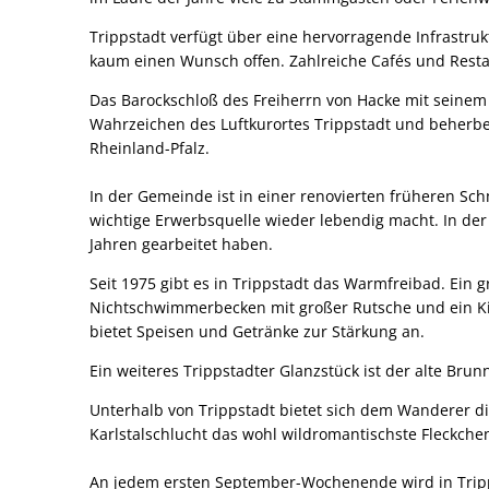
Trippstadt verfügt über eine hervorragende Infrastruk
kaum einen Wunsch offen. Zahlreiche Cafés und Rest
Das Barockschloß des Freiherrn von Hacke mit seinem
Wahrzeichen des Luftkurortes Trippstadt und beherber
Rheinland-Pfalz.
In der Gemeinde ist in einer renovierten früheren Sc
wichtige Erwerbsquelle wieder lebendig macht. In de
Jahren gearbeitet haben.
Seit 1975 gibt es in Trippstadt das Warmfreibad. Ei
Nichtschwimmerbecken mit großer Rutsche und ein Ki
bietet Speisen und Getränke zur Stärkung an.
Ein weiteres Trippstadter Glanzstück ist der alte Br
Unterhalb von Trippstadt bietet sich dem Wanderer di
Karlstalschlucht das wohl wildromantischste Fleckche
An jedem ersten September-Wochenende wird in Tripps