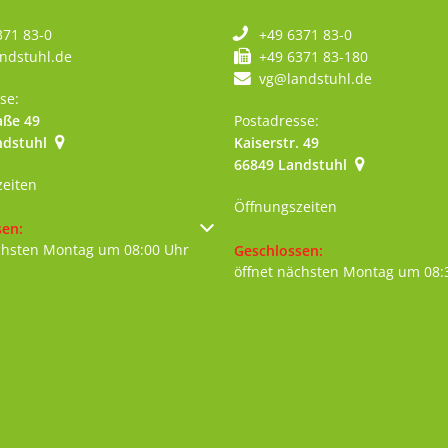
371 83-0
+49 6371 83-0
ndstuhl.de
+49 6371 83-180
vg@landstuhl.de
se:
aße 49
Postadresse:
ndstuhl
Kaiserstr. 49
szublenden
66849
Landstuhl
zeiten
Öffnungszeiten
um weitere Öffnungs- oder Schließzeiten auszublenden
sen:
chsten Montag um 08:00 Uhr
Klicken, um weitere Öffnungs- 
Geschlossen:
öffnet nächsten Montag um 08: