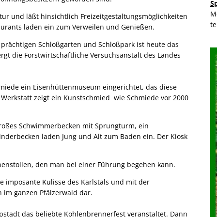
S
M
tur und läßt hinsichtlich Freizeitgestaltungsmöglichkeiten
t
aurants laden ein zum Verweilen und Genießen.
 prächtigen Schloßgarten und Schloßpark ist heute das
gt die Forstwirtschaftliche Versuchsanstalt des Landes
hmiede ein Eisenhüttenmuseum eingerichtet, das diese
r Werkstatt zeigt ein Kunstschmied wie Schmiede vor 2000
n großes Schwimmerbecken mit Sprungturm, ein
nderbecken laden Jung und Alt zum Baden ein. Der Kiosk
unnenstollen, den man bei einer Führung begehen kann.
e imposante Kulisse des Karlstals und mit der
n im ganzen Pfälzerwald dar.
tadt das beliebte Kohlenbrennerfest veranstaltet. Dann