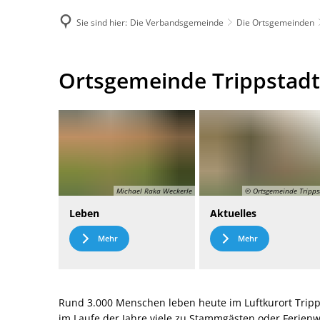
Sie sind hier:
Die Verbandsgemeinde
Die Ortsgemeinden
DE
Menü
Kontak
Ortsgemeinde
Ortsgemeinde Trippstadt
Trippstadt
Michael Raka Weckerle
© Ortsgemeinde Tripps
Leben
Aktuelles
Mehr
Mehr
Rund 3.000 Menschen leben heute im Luftkurort Tripp
im Laufe der Jahre viele zu Stammgästen oder Ferie