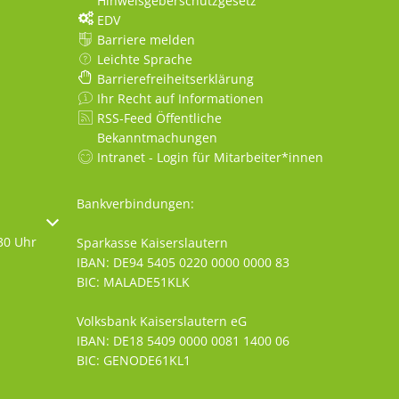
Hinweisgeberschutzgesetz
EDV
Barriere melden
Leichte Sprache
Barrierefreiheitserklärung
Ihr Recht auf Informationen
RSS-Feed Öffentliche
Bekanntmachungen
Intranet - Login für Mitarbeiter*innen
Bankverbindungen:
oder Schließzeiten auszublenden
30 Uhr
Sparkasse Kaiserslautern
IBAN: DE94 5405 0220 0000 0000 83
BIC: MALADE51KLK
Volksbank Kaiserslautern eG
IBAN: DE18 5409 0000 0081 1400 06
BIC: GENODE61KL1