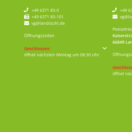
+49 6371 83-0
+49 6
+49 6371 83-101
vg@la
vg@landstuhl.de
Postadres
Öffnungszeiten
Kaiserstr
66849
La
Klicken, um weitere Öffnungs- oder Schließzeiten au
Geschlossen:
Öffnungs
öffnet nächsten Montag um 08:30 Uhr
Klicken, 
Geschlos
öffnet nä