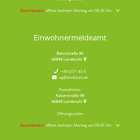
Klicken, um weitere Öffnungs- oder Schließzeiten auszublenden
Geschlossen:
öffnet nächsten Montag um 08:30 Uhr
Einwohnermeldeamt
Bahnstraße 80
66849
Landstuhl
+49 6371 83-0
vg@landstuhl.de
Postadresse:
Kaiserstraße 49
66849
Landstuhl
Öffnungszeiten
Klicken, um weitere Öffnungs- oder Schließzeiten auszublenden
Geschlossen:
öffnet nächsten Montag um 08:00 Uhr