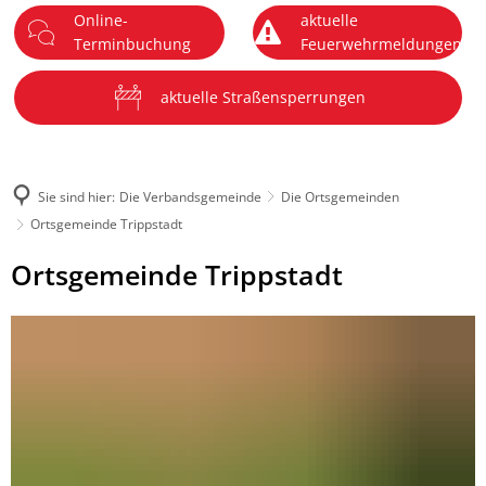
Online-
aktuelle
DE
Terminbuchung
Feuerwehrmeldungen
Menü
aktuelle Straßensperrungen
Sie sind hier:
Die Verbandsgemeinde
Die Ortsgemeinden
Ortsgemeinde Trippstadt
Ortsgemeinde
Ortsgemeinde Trippstadt
Trippstadt