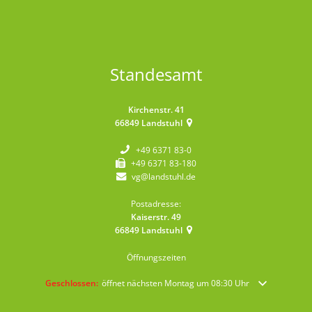
Standesamt
Kirchenstr. 41
66849
Landstuhl
+49 6371 83-0
+49 6371 83-180
vg@landstuhl.de
Postadresse:
Kaiserstr. 49
66849
Landstuhl
Öffnungszeiten
Klicken, um weitere Öffnungs- oder Schließzeiten auszublenden
Geschlossen:
öffnet nächsten Montag um 08:30 Uhr