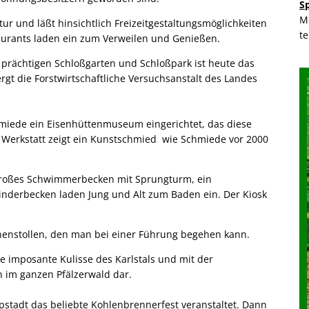
S
M
tur und läßt hinsichtlich Freizeitgestaltungsmöglichkeiten
t
aurants laden ein zum Verweilen und Genießen.
 prächtigen Schloßgarten und Schloßpark ist heute das
gt die Forstwirtschaftliche Versuchsanstalt des Landes
hmiede ein Eisenhüttenmuseum eingerichtet, das diese
r Werkstatt zeigt ein Kunstschmied wie Schmiede vor 2000
n großes Schwimmerbecken mit Sprungturm, ein
nderbecken laden Jung und Alt zum Baden ein. Der Kiosk
unnenstollen, den man bei einer Führung begehen kann.
e imposante Kulisse des Karlstals und mit der
n im ganzen Pfälzerwald dar.
tadt das beliebte Kohlenbrennerfest veranstaltet. Dann