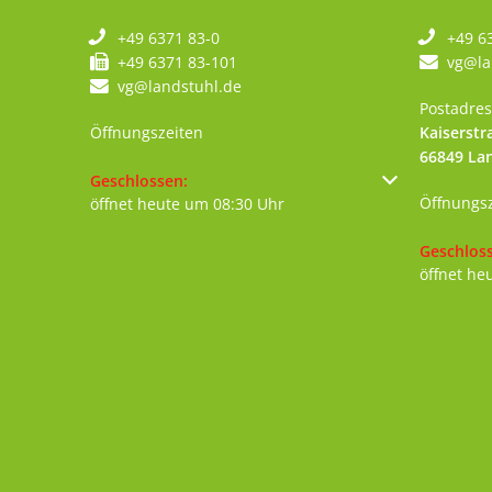
+49 6371 83-0
+49 6
+49 6371 83-101
vg@la
vg@landstuhl.de
Postadres
Öffnungszeiten
Kaiserstr
66849
La
Klicken, um weitere Öffnungs- oder Schließzeiten au
Geschlossen:
Öffnungs
öffnet heute um 08:30 Uhr
Klicken, 
Geschlos
öffnet he