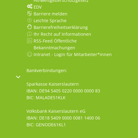
Hinweisgeberschutzgesetz
EDV
Barriere melden
Leichte Sprache
Barrierefreiheitserklärung
Ihr Recht auf Informationen
RSS-Feed Öffentliche
Bekanntmachungen
Intranet - Login für Mitarbeiter*innen
Bankverbindungen:
oder Schließzeiten auszublenden
Sparkasse Kaiserslautern
IBAN: DE94 5405 0220 0000 0000 83
BIC: MALADE51KLK
Volksbank Kaiserslautern eG
IBAN: DE18 5409 0000 0081 1400 06
BIC: GENODE61KL1