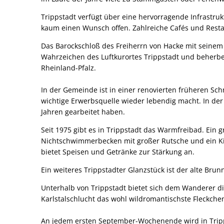
Trippstadt verfügt über eine hervorragende Infrastruk
kaum einen Wunsch offen. Zahlreiche Cafés und Rest
Das Barockschloß des Freiherrn von Hacke mit seinem
Wahrzeichen des Luftkurortes Trippstadt und beherber
Rheinland-Pfalz.
In der Gemeinde ist in einer renovierten früheren Sc
wichtige Erwerbsquelle wieder lebendig macht. In de
Jahren gearbeitet haben.
Seit 1975 gibt es in Trippstadt das Warmfreibad. Ei
Nichtschwimmerbecken mit großer Rutsche und ein Ki
bietet Speisen und Getränke zur Stärkung an.
Ein weiteres Trippstadter Glanzstück ist der alte Br
Unterhalb von Trippstadt bietet sich dem Wanderer di
Karlstalschlucht das wohl wildromantischste Fleckche
An jedem ersten September-Wochenende wird in Tripps