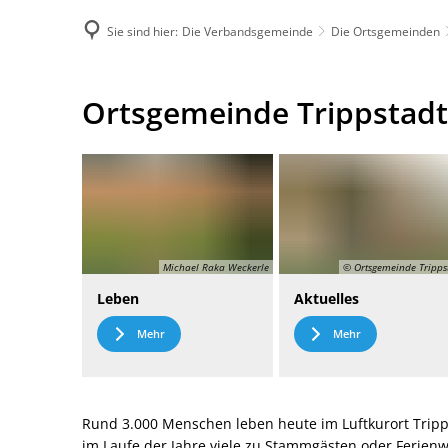
Sie sind hier:
Die Verbandsgemeinde
Die Ortsgemeinden
DE
Menü
Kontak
Ortsgemeinde
Ortsgemeinde Trippstadt
Trippstadt
Michael Raka Weckerle
© Ortsgemeinde Tripps
Leben
Aktuelles
Mehr
Mehr
Rund 3.000 Menschen leben heute im Luftkurort Tripp
im Laufe der Jahre viele zu Stammgästen oder Ferie