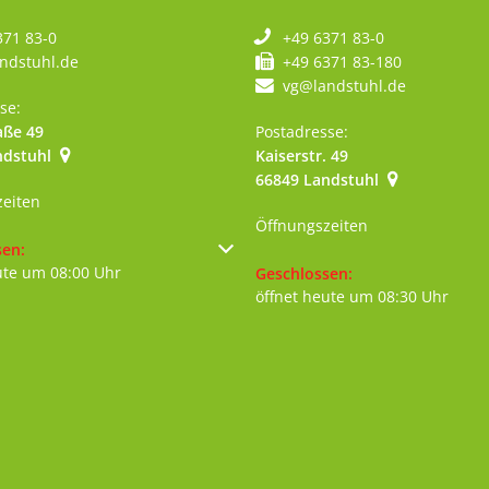
371 83-0
+49 6371 83-0
ndstuhl.de
+49 6371 83-180
vg@landstuhl.de
se:
aße 49
Postadresse:
ndstuhl
Kaiserstr. 49
szublenden
66849
Landstuhl
zeiten
Öffnungszeiten
um weitere Öffnungs- oder Schließzeiten auszublenden
sen:
ute um 08:00 Uhr
Klicken, um weitere Öffnungs- 
Geschlossen:
öffnet heute um 08:30 Uhr