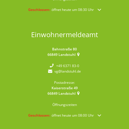
Klicken, um weitere Öffnungs- oder Schließzeiten auszublende
Geschlossen:
öffnet heute um 08:30 Uhr
Einwohnermeldeamt
Bahnstraße 80
66849
Landstuhl
+49 6371 83-0
vg@landstuhl.de
Postadresse:
Kaiserstraße 49
66849
Landstuhl
Öffnungszeiten
Klicken, um weitere Öffnungs- oder Schließzeiten auszublende
Geschlossen:
öffnet heute um 08:00 Uhr