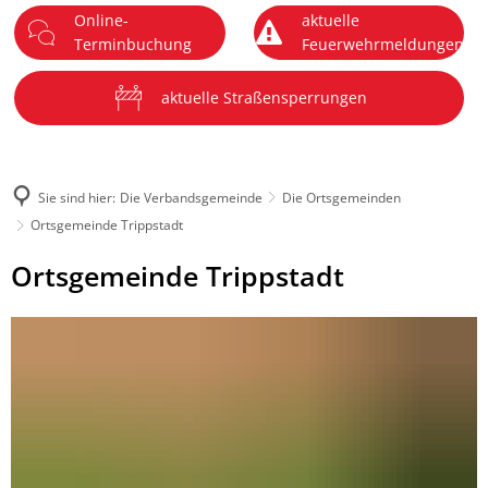
Online-
aktuelle
DE
Terminbuchung
Feuerwehrmeldungen
Menü
aktuelle Straßensperrungen
Sie sind hier:
Die Verbandsgemeinde
Die Ortsgemeinden
Ortsgemeinde Trippstadt
Ortsgemeinde
Ortsgemeinde Trippstadt
Trippstadt