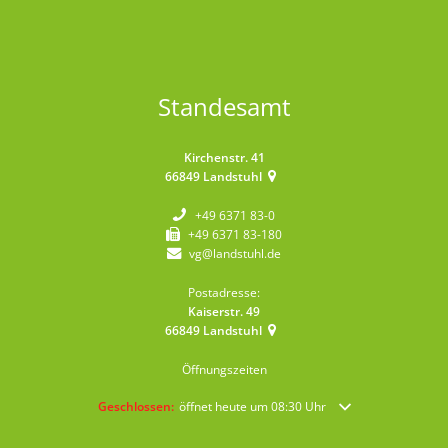
Standesamt
Kirchenstr. 41
66849
Landstuhl
+49 6371 83-0
+49 6371 83-180
vg@landstuhl.de
Postadresse:
Kaiserstr. 49
66849
Landstuhl
Öffnungszeiten
Klicken, um weitere Öffnungs- oder Schließzeiten auszublende
Geschlossen:
öffnet heute um 08:30 Uhr