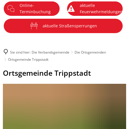
Online-
aktuelle
DE
Terminbuchung
Feuerwehrmeldungen
Menü
aktuelle Straßensperrungen
Sie sind hier:
Die Verbandsgemeinde
Die Ortsgemeinden
Ortsgemeinde Trippstadt
Ortsgemeinde
Ortsgemeinde Trippstadt
Trippstadt