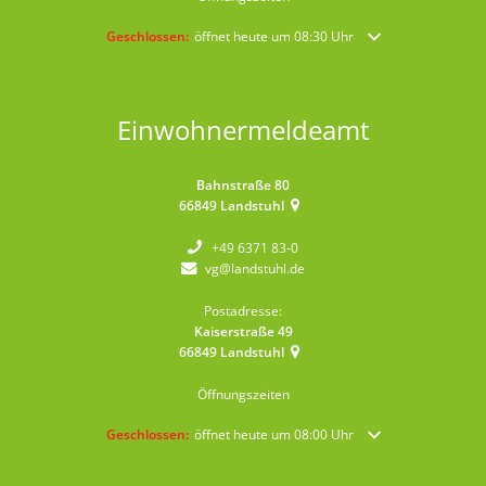
Klicken, um weitere Öffnungs- oder Schließzeiten auszublende
Geschlossen:
öffnet heute um 08:30 Uhr
Einwohnermeldeamt
Bahnstraße 80
66849
Landstuhl
+49 6371 83-0
vg@landstuhl.de
Postadresse:
Kaiserstraße 49
66849
Landstuhl
Öffnungszeiten
Klicken, um weitere Öffnungs- oder Schließzeiten auszublende
Geschlossen:
öffnet heute um 08:00 Uhr