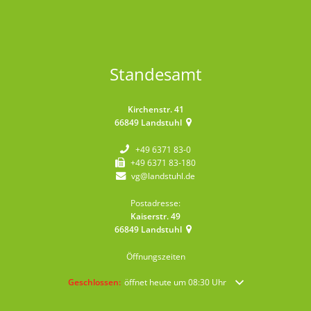
Standesamt
Kirchenstr. 41
66849
Landstuhl
+49 6371 83-0
+49 6371 83-180
vg@landstuhl.de
Postadresse:
Kaiserstr. 49
66849
Landstuhl
Öffnungszeiten
Klicken, um weitere Öffnungs- oder Schließzeiten auszublende
Geschlossen:
öffnet heute um 08:30 Uhr