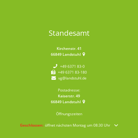
Standesamt
Kirchenstr. 41
66849
Landstuhl
+49 6371 83-0
+49 6371 83-180
vg@landstuhl.de
Postadresse:
Kaiserstr. 49
66849
Landstuhl
Öffnungszeiten
Klicken, um weitere Öffnungs- oder Schließzeiten auszublenden
Geschlossen:
öffnet nächsten Montag um 08:30 Uhr