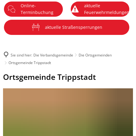
Online-
aktuelle
DE
Terminbuchung
Feuerwehrmeldungen
Menü
aktuelle Straßensperrungen
Sie sind hier:
Die Verbandsgemeinde
Die Ortsgemeinden
Ortsgemeinde Trippstadt
Ortsgemeinde
Ortsgemeinde Trippstadt
Trippstadt