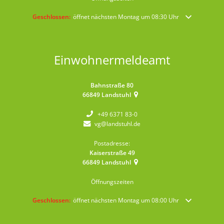
Klicken, um weitere Öffnungs- oder Schließzeiten auszublenden
Geschlossen:
öffnet nächsten Montag um 08:30 Uhr
Einwohnermeldeamt
Bahnstraße 80
66849
Landstuhl
+49 6371 83-0
vg@landstuhl.de
Postadresse:
Kaiserstraße 49
66849
Landstuhl
Öffnungszeiten
Klicken, um weitere Öffnungs- oder Schließzeiten auszublenden
Geschlossen:
öffnet nächsten Montag um 08:00 Uhr