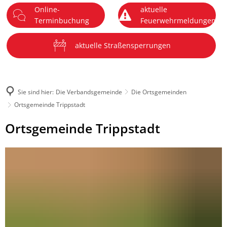
Online-
aktuelle
DE
Terminbuchung
Feuerwehrmeldungen
Menü
aktuelle Straßensperrungen
Sie sind hier:
Die Verbandsgemeinde
Die Ortsgemeinden
Ortsgemeinde Trippstadt
Ortsgemeinde
Ortsgemeinde Trippstadt
Trippstadt