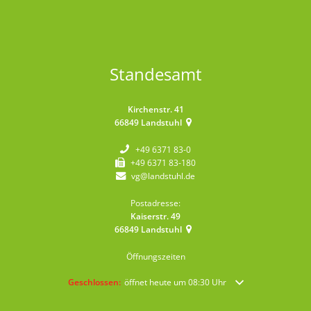
Standesamt
Kirchenstr. 41
66849
Landstuhl
+49 6371 83-0
+49 6371 83-180
vg@landstuhl.de
Postadresse:
Kaiserstr. 49
66849
Landstuhl
Öffnungszeiten
Klicken, um weitere Öffnungs- oder Schließzeiten auszublende
Geschlossen:
öffnet heute um 08:30 Uhr