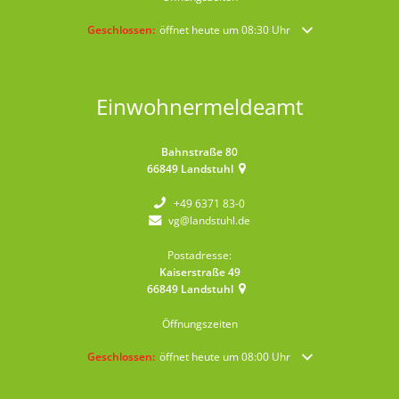
Klicken, um weitere Öffnungs- oder Schließzeiten auszublende
Geschlossen:
öffnet heute um 08:30 Uhr
Einwohnermeldeamt
Bahnstraße 80
66849
Landstuhl
+49 6371 83-0
vg@landstuhl.de
Postadresse:
Kaiserstraße 49
66849
Landstuhl
Öffnungszeiten
Klicken, um weitere Öffnungs- oder Schließzeiten auszublende
Geschlossen:
öffnet heute um 08:00 Uhr