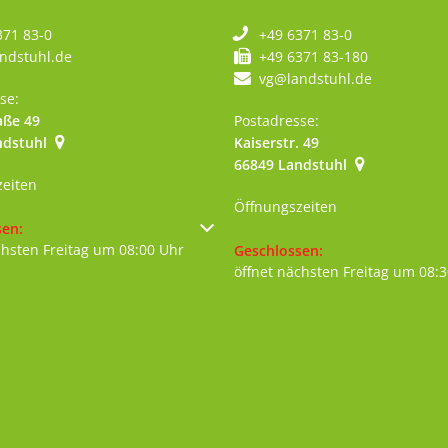
371 83-0
+49 6371 83-0
ndstuhl.de
+49 6371 83-180
vg@landstuhl.de
se:
aße 49
Postadresse:
ndstuhl
Kaiserstr. 49
szublenden
66849
Landstuhl
zeiten
Öffnungszeiten
um weitere Öffnungs- oder Schließzeiten auszublenden
sen:
chsten Freitag um 08:00 Uhr
Klicken, um weitere Öffnungs- 
Geschlossen:
öffnet nächsten Freitag um 08: