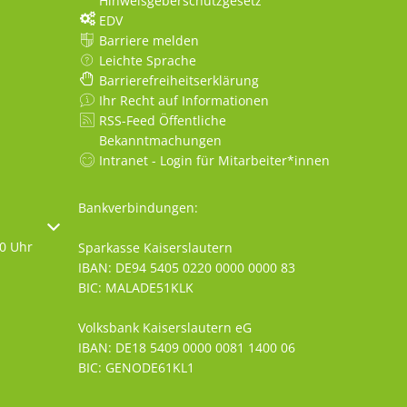
Hinweisgeberschutzgesetz
EDV
Barriere melden
Leichte Sprache
Barrierefreiheitserklärung
Ihr Recht auf Informationen
RSS-Feed Öffentliche
Bekanntmachungen
Intranet - Login für Mitarbeiter*innen
Bankverbindungen:
oder Schließzeiten auszublenden
30 Uhr
Sparkasse Kaiserslautern
IBAN: DE94 5405 0220 0000 0000 83
BIC: MALADE51KLK
Volksbank Kaiserslautern eG
IBAN: DE18 5409 0000 0081 1400 06
BIC: GENODE61KL1