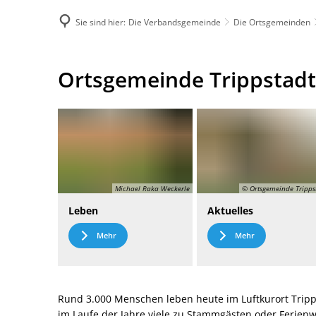
Sie sind hier:
Die Verbandsgemeinde
Die Ortsgemeinden
DE
Menü
Kontak
Ortsgemeinde
Ortsgemeinde Trippstadt
Trippstadt
Michael Raka Weckerle
© Ortsgemeinde Tripps
Leben
Aktuelles
Mehr
Mehr
Rund 3.000 Menschen leben heute im Luftkurort Tripp
im Laufe der Jahre viele zu Stammgästen oder Ferie