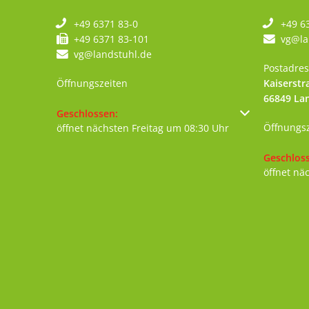
+49 6371 83-0
+49 6
+49 6371 83-101
vg@la
vg@landstuhl.de
Postadres
Öffnungszeiten
Kaiserstr
66849
La
Klicken, um weitere Öffnungs- oder Schließzeiten au
Geschlossen:
Öffnungs
öffnet nächsten Freitag um 08:30 Uhr
Klicken, 
Geschlos
öffnet nä