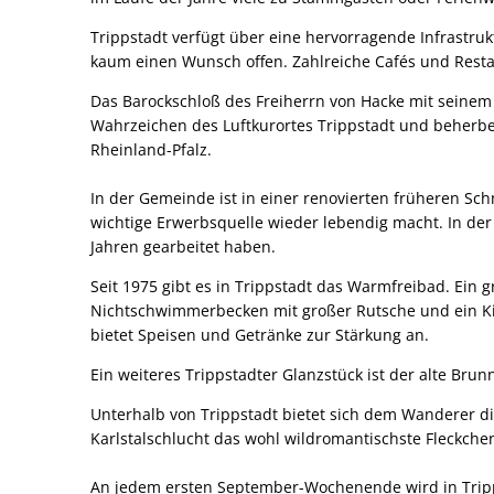
Trippstadt verfügt über eine hervorragende Infrastruk
kaum einen Wunsch offen. Zahlreiche Cafés und Rest
Das Barockschloß des Freiherrn von Hacke mit seinem
Wahrzeichen des Luftkurortes Trippstadt und beherber
Rheinland-Pfalz.
In der Gemeinde ist in einer renovierten früheren Sc
wichtige Erwerbsquelle wieder lebendig macht. In de
Jahren gearbeitet haben.
Seit 1975 gibt es in Trippstadt das Warmfreibad. Ei
Nichtschwimmerbecken mit großer Rutsche und ein Ki
bietet Speisen und Getränke zur Stärkung an.
Ein weiteres Trippstadter Glanzstück ist der alte Br
Unterhalb von Trippstadt bietet sich dem Wanderer di
Karlstalschlucht das wohl wildromantischste Fleckche
An jedem ersten September-Wochenende wird in Tripps