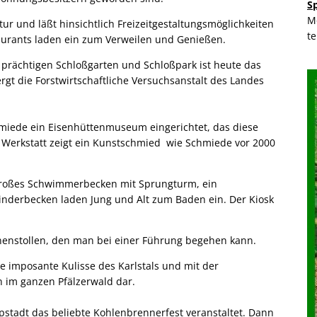
S
M
tur und läßt hinsichtlich Freizeitgestaltungsmöglichkeiten
t
aurants laden ein zum Verweilen und Genießen.
 prächtigen Schloßgarten und Schloßpark ist heute das
gt die Forstwirtschaftliche Versuchsanstalt des Landes
hmiede ein Eisenhüttenmuseum eingerichtet, das diese
r Werkstatt zeigt ein Kunstschmied wie Schmiede vor 2000
n großes Schwimmerbecken mit Sprungturm, ein
nderbecken laden Jung und Alt zum Baden ein. Der Kiosk
unnenstollen, den man bei einer Führung begehen kann.
e imposante Kulisse des Karlstals und mit der
n im ganzen Pfälzerwald dar.
tadt das beliebte Kohlenbrennerfest veranstaltet. Dann