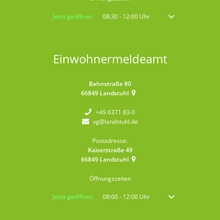
Klicken, um weitere Öffnungs- oder Schließzeiten auszublenden
Jetzt geöffnet:
08:30
-
12:00
Uhr
Von 08:30 bis 12:00 
Einwohnermeldeamt
Bahnstraße 80
66849
Landstuhl
+49 6371 83-0
vg@landstuhl.de
Postadresse:
Kaiserstraße 49
66849
Landstuhl
Öffnungszeiten
Klicken, um weitere Öffnungs- oder Schließzeiten auszublenden
Jetzt geöffnet:
08:00
-
12:00
Uhr
Von 08:00 bis 12:00 