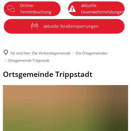
Online-
aktuelle
DE
Terminbuchung
Feuerwehrmeldungen
Menü
aktuelle Straßensperrungen
Sie sind hier:
Die Verbandsgemeinde
Die Ortsgemeinden
Ortsgemeinde Trippstadt
Ortsgemeinde
Ortsgemeinde Trippstadt
Trippstadt