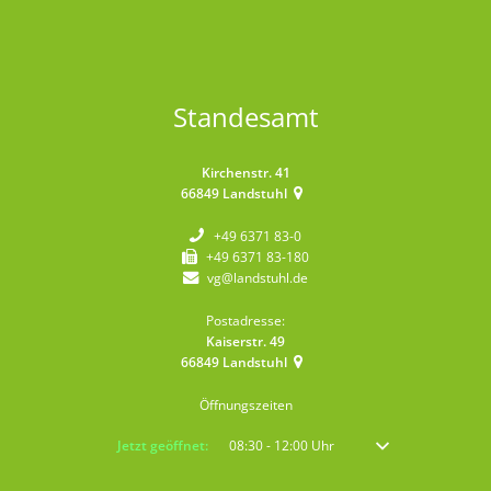
Standesamt
Kirchenstr. 41
66849
Landstuhl
+49 6371 83-0
+49 6371 83-180
vg@landstuhl.de
Postadresse:
Kaiserstr. 49
66849
Landstuhl
Öffnungszeiten
Klicken, um weitere Öffnungs- oder Schließzeiten auszublenden
Jetzt geöffnet:
08:30
-
12:00
Uhr
Von 08:30 bis 12:00 