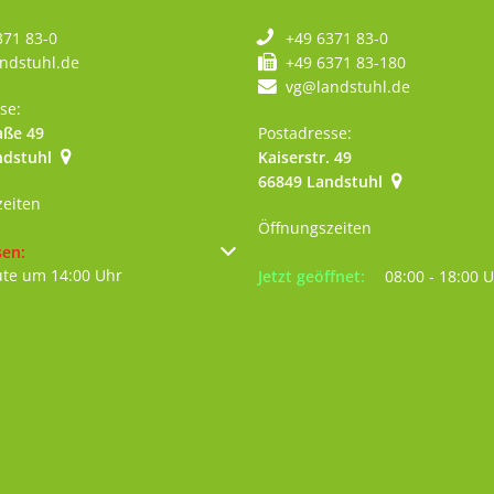
371 83-0
+49 6371 83-0
ndstuhl.de
+49 6371 83-180
vg@landstuhl.de
se:
aße 49
Postadresse:
ndstuhl
Kaiserstr. 49
szublenden
:00 Uhr
66849
Landstuhl
zeiten
Öffnungszeiten
um weitere Öffnungs- oder Schließzeiten auszublenden
sen:
ute um 14:00 Uhr
Klicken, um weitere Öffnungs- 
Jetzt geöffnet:
08:00
-
18:00
U