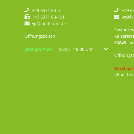
+49 6371 83-0
+49 6
+49 6371 83-101
vg@la
vg@landstuhl.de
Postadres
Öffnungszeiten
Kaiserstr
66849
La
Klicken, um weitere Öffnungs- oder Schließzeiten au
Jetzt geöffnet:
08:00
-
18:00
Uhr
Von 08:00 bis 18
Öffnungs
Klicken, 
Geschlos
öffnet he