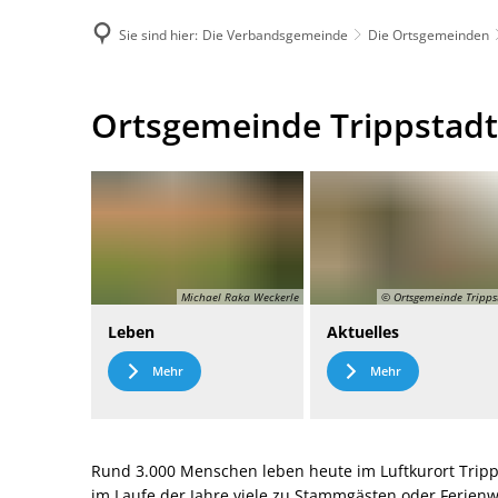
Sie sind hier:
Die Verbandsgemeinde
Die Ortsgemeinden
DE
Menü
Kontak
Ortsgemeinde
Ortsgemeinde Trippstadt
Trippstadt
Michael Raka Weckerle
© Ortsgemeinde Tripps
Leben
Aktuelles
Mehr
Mehr
Rund 3.000 Menschen leben heute im Luftkurort Tripp
im Laufe der Jahre viele zu Stammgästen oder Ferie