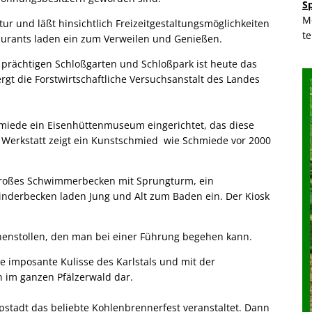
S
M
tur und läßt hinsichtlich Freizeitgestaltungsmöglichkeiten
t
aurants laden ein zum Verweilen und Genießen.
 prächtigen Schloßgarten und Schloßpark ist heute das
gt die Forstwirtschaftliche Versuchsanstalt des Landes
hmiede ein Eisenhüttenmuseum eingerichtet, das diese
r Werkstatt zeigt ein Kunstschmied wie Schmiede vor 2000
n großes Schwimmerbecken mit Sprungturm, ein
nderbecken laden Jung und Alt zum Baden ein. Der Kiosk
unnenstollen, den man bei einer Führung begehen kann.
e imposante Kulisse des Karlstals und mit der
n im ganzen Pfälzerwald dar.
tadt das beliebte Kohlenbrennerfest veranstaltet. Dann