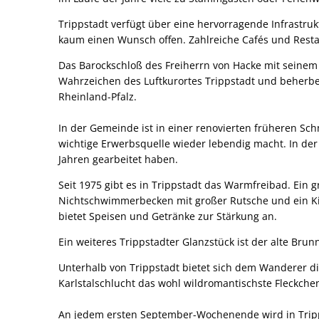
Trippstadt verfügt über eine hervorragende Infrastruk
kaum einen Wunsch offen. Zahlreiche Cafés und Rest
Das Barockschloß des Freiherrn von Hacke mit seinem
Wahrzeichen des Luftkurortes Trippstadt und beherber
Rheinland-Pfalz.
In der Gemeinde ist in einer renovierten früheren Sc
wichtige Erwerbsquelle wieder lebendig macht. In de
Jahren gearbeitet haben.
Seit 1975 gibt es in Trippstadt das Warmfreibad. Ei
Nichtschwimmerbecken mit großer Rutsche und ein Ki
bietet Speisen und Getränke zur Stärkung an.
Ein weiteres Trippstadter Glanzstück ist der alte Br
Unterhalb von Trippstadt bietet sich dem Wanderer di
Karlstalschlucht das wohl wildromantischste Fleckche
An jedem ersten September-Wochenende wird in Tripps