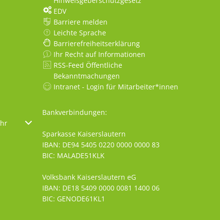
Hinweisgeberschutzgesetz
EDV
Barriere melden
Leichte Sprache
Barrierefreiheitserklärung
Ihr Recht auf Informationen
RSS-Feed Öffentliche
Bekanntmachungen
Intranet - Login für Mitarbeiter*innen
Bankverbindungen:
oder Schließzeiten auszublenden
hr
Von 08:00 bis 18:00 Uhr
Sparkasse Kaiserslautern
IBAN: DE94 5405 0220 0000 0000 83
BIC: MALADE51KLK
Volksbank Kaiserslautern eG
IBAN: DE18 5409 0000 0081 1400 06
BIC: GENODE61KL1