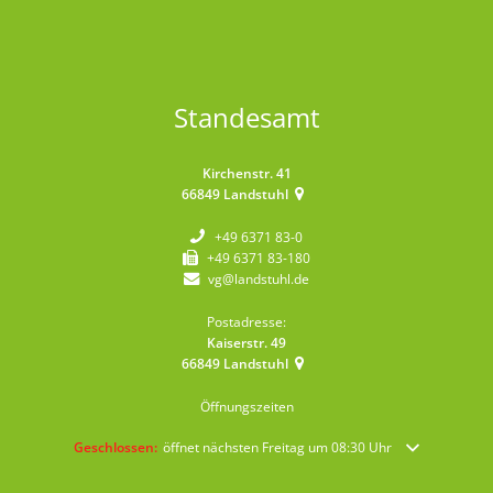
Standesamt
Kirchenstr. 41
66849
Landstuhl
+49 6371 83-0
+49 6371 83-180
vg@landstuhl.de
Postadresse:
Kaiserstr. 49
66849
Landstuhl
Öffnungszeiten
Klicken, um weitere Öffnungs- oder Schließzeiten auszublenden
Geschlossen:
öffnet nächsten Freitag um 08:30 Uhr