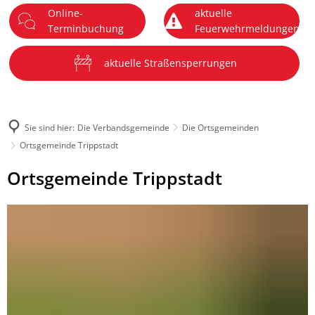
Online-
aktuelle
DE
Terminbuchung
Feuerwehrmeldungen
Menü
aktuelle Straßensperrungen
Sie sind hier:
Die Verbandsgemeinde
Die Ortsgemeinden
Ortsgemeinde Trippstadt
Ortsgemeinde
Ortsgemeinde Trippstadt
Trippstadt