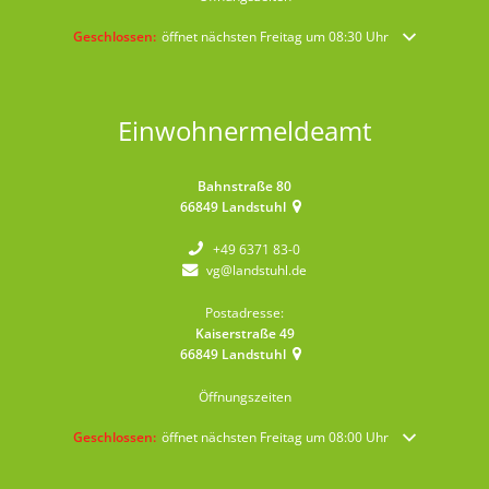
Klicken, um weitere Öffnungs- oder Schließzeiten auszublenden
Geschlossen:
öffnet nächsten Freitag um 08:30 Uhr
Einwohnermeldeamt
Bahnstraße 80
66849
Landstuhl
+49 6371 83-0
vg@landstuhl.de
Postadresse:
Kaiserstraße 49
66849
Landstuhl
Öffnungszeiten
Klicken, um weitere Öffnungs- oder Schließzeiten auszublenden
Geschlossen:
öffnet nächsten Freitag um 08:00 Uhr