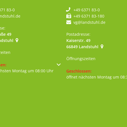
371 83-0
+49 6371 83-0
ndstuhl.de
+49 6371 83-180
vg@landstuhl.de
se:
aße 49
Postadresse:
ndstuhl
Kaiserstr. 49
szublenden
66849
Landstuhl
zeiten
Öffnungszeiten
um weitere Öffnungs- oder Schließzeiten auszublenden
sen:
chsten Montag um 08:00 Uhr
Klicken, um weitere Öffnungs- 
Geschlossen:
öffnet nächsten Montag um 08: