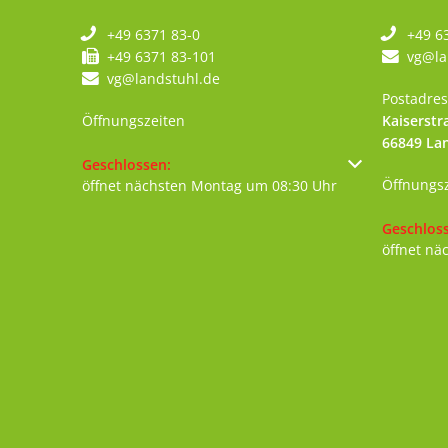
+49 6371 83-0
+49 6
+49 6371 83-101
vg@la
vg@landstuhl.de
Postadres
Öffnungszeiten
Kaiserstr
66849
La
Klicken, um weitere Öffnungs- oder Schließzeiten au
Geschlossen:
Öffnungs
öffnet nächsten Montag um 08:30 Uhr
Klicken, 
Geschlos
öffnet nä