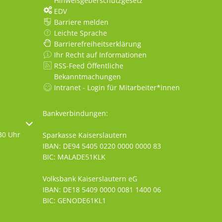
Hinweisgeberschutzgesetz
EDV
Barriere melden
Leichte Sprache
Barrierefreiheitserklärung
Ihr Recht auf Informationen
RSS-Feed Öffentliche
Bekanntmachungen
Intranet - Login für Mitarbeiter*innen
Bankverbindungen:
oder Schließzeiten auszublenden
30 Uhr
Sparkasse Kaiserslautern
IBAN: DE94 5405 0220 0000 0000 83
BIC: MALADE51KLK
Volksbank Kaiserslautern eG
IBAN: DE18 5409 0000 0081 1400 06
BIC: GENODE61KL1