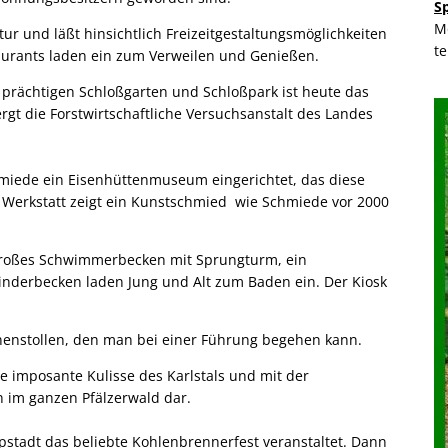
S
M
tur und läßt hinsichtlich Freizeitgestaltungsmöglichkeiten
t
aurants laden ein zum Verweilen und Genießen.
 prächtigen Schloßgarten und Schloßpark ist heute das
gt die Forstwirtschaftliche Versuchsanstalt des Landes
hmiede ein Eisenhüttenmuseum eingerichtet, das diese
r Werkstatt zeigt ein Kunstschmied wie Schmiede vor 2000
n großes Schwimmerbecken mit Sprungturm, ein
nderbecken laden Jung und Alt zum Baden ein. Der Kiosk
unnenstollen, den man bei einer Führung begehen kann.
e imposante Kulisse des Karlstals und mit der
n im ganzen Pfälzerwald dar.
tadt das beliebte Kohlenbrennerfest veranstaltet. Dann