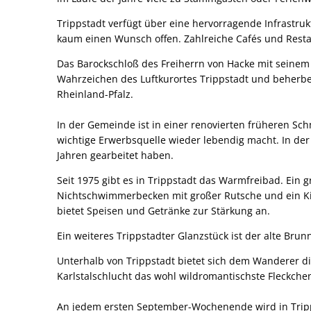
Trippstadt verfügt über eine hervorragende Infrastruk
kaum einen Wunsch offen. Zahlreiche Cafés und Rest
Das Barockschloß des Freiherrn von Hacke mit seinem
Wahrzeichen des Luftkurortes Trippstadt und beherber
Rheinland-Pfalz.
In der Gemeinde ist in einer renovierten früheren Sc
wichtige Erwerbsquelle wieder lebendig macht. In de
Jahren gearbeitet haben.
Seit 1975 gibt es in Trippstadt das Warmfreibad. Ei
Nichtschwimmerbecken mit großer Rutsche und ein Ki
bietet Speisen und Getränke zur Stärkung an.
Ein weiteres Trippstadter Glanzstück ist der alte Br
Unterhalb von Trippstadt bietet sich dem Wanderer di
Karlstalschlucht das wohl wildromantischste Fleckche
An jedem ersten September-Wochenende wird in Tripps