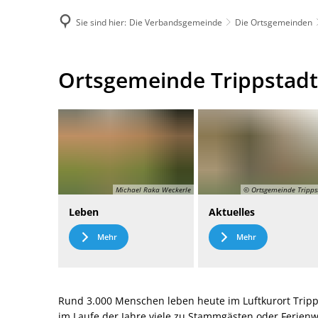
Sie sind hier:
Die Verbandsgemeinde
Die Ortsgemeinden
DE
Menü
Kontak
Ortsgemeinde
Ortsgemeinde Trippstadt
Trippstadt
Michael Raka Weckerle
© Ortsgemeinde Tripps
Leben
Aktuelles
Mehr
Mehr
Rund 3.000 Menschen leben heute im Luftkurort Tripp
im Laufe der Jahre viele zu Stammgästen oder Ferie