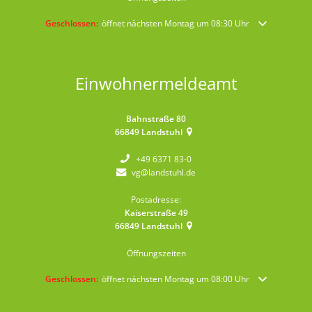
Klicken, um weitere Öffnungs- oder Schließzeiten auszublenden
Geschlossen:
öffnet nächsten Montag um 08:30 Uhr
Einwohnermeldeamt
Bahnstraße 80
66849
Landstuhl
+49 6371 83-0
vg@landstuhl.de
Postadresse:
Kaiserstraße 49
66849
Landstuhl
Öffnungszeiten
Klicken, um weitere Öffnungs- oder Schließzeiten auszublenden
Geschlossen:
öffnet nächsten Montag um 08:00 Uhr