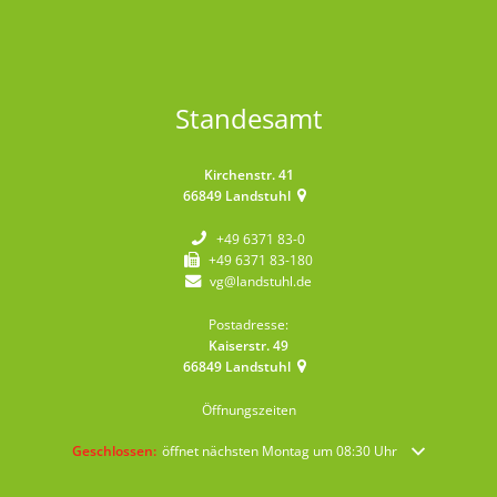
Standesamt
Kirchenstr. 41
66849
Landstuhl
+49 6371 83-0
+49 6371 83-180
vg@landstuhl.de
Postadresse:
Kaiserstr. 49
66849
Landstuhl
Öffnungszeiten
Klicken, um weitere Öffnungs- oder Schließzeiten auszublenden
Geschlossen:
öffnet nächsten Montag um 08:30 Uhr