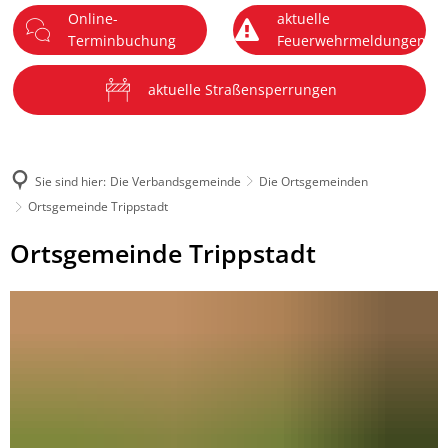
Online-
aktuelle
DE
Terminbuchung
Feuerwehrmeldungen
Menü
aktuelle Straßensperrungen
Sie sind hier:
Die Verbandsgemeinde
Die Ortsgemeinden
Ortsgemeinde Trippstadt
Ortsgemeinde
Ortsgemeinde Trippstadt
Trippstadt