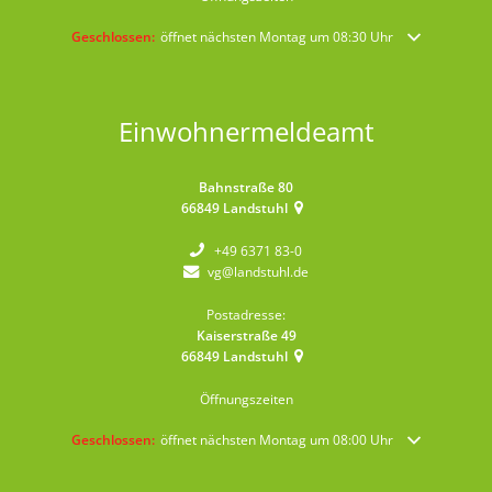
Klicken, um weitere Öffnungs- oder Schließzeiten auszublenden
Geschlossen:
öffnet nächsten Montag um 08:30 Uhr
Einwohnermeldeamt
Bahnstraße 80
66849
Landstuhl
+49 6371 83-0
vg@landstuhl.de
Postadresse:
Kaiserstraße 49
66849
Landstuhl
Öffnungszeiten
Klicken, um weitere Öffnungs- oder Schließzeiten auszublenden
Geschlossen:
öffnet nächsten Montag um 08:00 Uhr