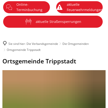
Online-
aktuelle
DE
Terminbuchung
Feuerwehrmeldungen
Menü
aktuelle Straßensperrungen
Sie sind hier:
Die Verbandsgemeinde
Die Ortsgemeinden
Ortsgemeinde Trippstadt
Ortsgemeinde
Ortsgemeinde Trippstadt
Trippstadt