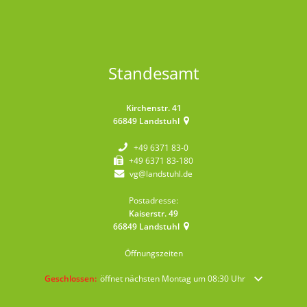
Standesamt
Kirchenstr. 41
66849
Landstuhl
+49 6371 83-0
+49 6371 83-180
vg@landstuhl.de
Postadresse:
Kaiserstr. 49
66849
Landstuhl
Öffnungszeiten
Klicken, um weitere Öffnungs- oder Schließzeiten auszublenden
Geschlossen:
öffnet nächsten Montag um 08:30 Uhr