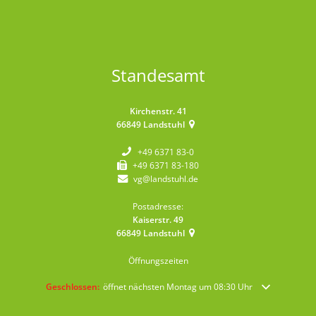
Standesamt
Kirchenstr. 41
66849
Landstuhl
+49 6371 83-0
+49 6371 83-180
vg@landstuhl.de
Postadresse:
Kaiserstr. 49
66849
Landstuhl
Öffnungszeiten
Klicken, um weitere Öffnungs- oder Schließzeiten auszublenden
Geschlossen:
öffnet nächsten Montag um 08:30 Uhr