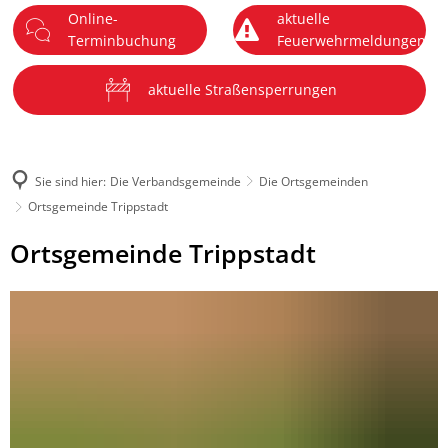
Online-
aktuelle
DE
Terminbuchung
Feuerwehrmeldungen
Menü
aktuelle Straßensperrungen
Sie sind hier:
Die Verbandsgemeinde
Die Ortsgemeinden
Ortsgemeinde Trippstadt
Ortsgemeinde
Ortsgemeinde Trippstadt
Trippstadt