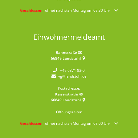
Klicken, um weitere Öffnungs- oder Schließzeiten auszublenden
Geschlossen:
öffnet nächsten Montag um 08:30 Uhr
Einwohnermeldeamt
Bahnstraße 80
66849
Landstuhl
+49 6371 83-0
vg@landstuhl.de
Postadresse:
Kaiserstraße 49
66849
Landstuhl
Öffnungszeiten
Klicken, um weitere Öffnungs- oder Schließzeiten auszublenden
Geschlossen:
öffnet nächsten Montag um 08:00 Uhr