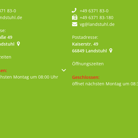
371 83-0
+49 6371 83-0
ndstuhl.de
+49 6371 83-180
vg@landstuhl.de
se:
aße 49
Postadresse:
ndstuhl
Kaiserstr. 49
szublenden
66849
Landstuhl
zeiten
Öffnungszeiten
um weitere Öffnungs- oder Schließzeiten auszublenden
sen:
chsten Montag um 08:00 Uhr
Klicken, um weitere Öffnungs- 
Geschlossen:
öffnet nächsten Montag um 08: