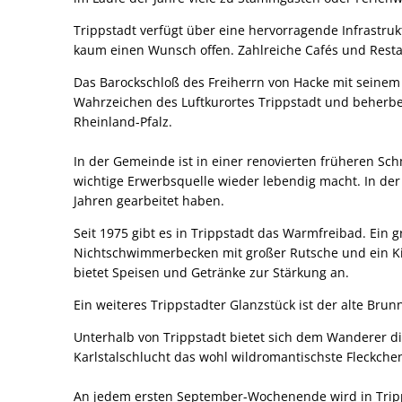
Trippstadt verfügt über eine hervorragende Infrastruk
kaum einen Wunsch offen. Zahlreiche Cafés und Rest
Das Barockschloß des Freiherrn von Hacke mit seinem
Wahrzeichen des Luftkurortes Trippstadt und beherber
Rheinland-Pfalz.
In der Gemeinde ist in einer renovierten früheren Sc
wichtige Erwerbsquelle wieder lebendig macht. In de
Jahren gearbeitet haben.
Seit 1975 gibt es in Trippstadt das Warmfreibad. Ei
Nichtschwimmerbecken mit großer Rutsche und ein Ki
bietet Speisen und Getränke zur Stärkung an.
Ein weiteres Trippstadter Glanzstück ist der alte Br
Unterhalb von Trippstadt bietet sich dem Wanderer di
Karlstalschlucht das wohl wildromantischste Fleckche
An jedem ersten September-Wochenende wird in Tripps