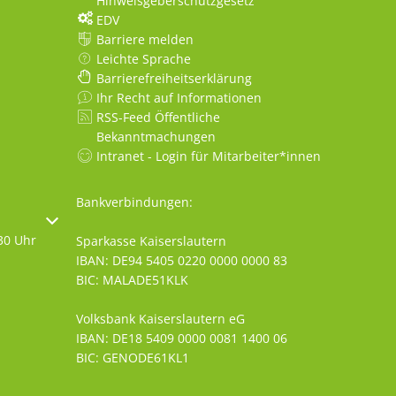
Hinweisgeberschutzgesetz
EDV
Barriere melden
Leichte Sprache
Barrierefreiheitserklärung
Ihr Recht auf Informationen
RSS-Feed Öffentliche
Bekanntmachungen
Intranet - Login für Mitarbeiter*innen
Bankverbindungen:
oder Schließzeiten auszublenden
30 Uhr
Sparkasse Kaiserslautern
IBAN: DE94 5405 0220 0000 0000 83
BIC: MALADE51KLK
Volksbank Kaiserslautern eG
IBAN: DE18 5409 0000 0081 1400 06
BIC: GENODE61KL1