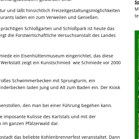
S
M
tur und läßt hinsichtlich Freizeitgestaltungsmöglichkeiten
t
aurants laden ein zum Verweilen und Genießen.
 prächtigen Schloßgarten und Schloßpark ist heute das
gt die Forstwirtschaftliche Versuchsanstalt des Landes
hmiede ein Eisenhüttenmuseum eingerichtet, das diese
r Werkstatt zeigt ein Kunstschmied wie Schmiede vor 2000
n großes Schwimmerbecken mit Sprungturm, ein
nderbecken laden Jung und Alt zum Baden ein. Der Kiosk
unnenstollen, den man bei einer Führung begehen kann.
e imposante Kulisse des Karlstals und mit der
n im ganzen Pfälzerwald dar.
tadt das beliebte Kohlenbrennerfest veranstaltet. Dann