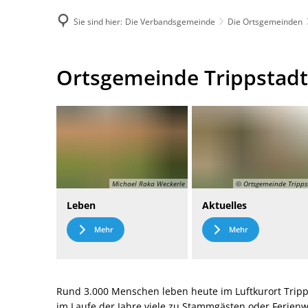
Sie sind hier:
Die Verbandsgemeinde
Die Ortsgemeinden
DE
Menü
Kontak
Ortsgemeinde
Ortsgemeinde Trippstadt
Trippstadt
Michael Raka Weckerle
© Ortsgemeinde Tripps
Leben
Aktuelles
Mehr
Mehr
Rund 3.000 Menschen leben heute im Luftkurort Tripp
im Laufe der Jahre viele zu Stammgästen oder Ferie