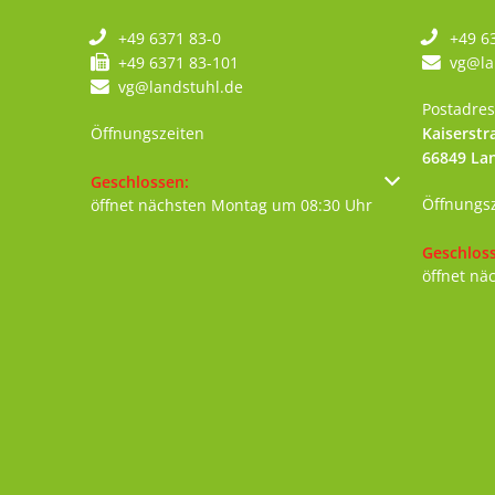
+49 6371 83-0
+49 6
+49 6371 83-101
vg@la
vg@landstuhl.de
Postadres
Öffnungszeiten
Kaiserstr
66849
La
Klicken, um weitere Öffnungs- oder Schließzeiten au
Geschlossen:
Öffnungs
öffnet nächsten Montag um 08:30 Uhr
Klicken, 
Geschlos
öffnet nä