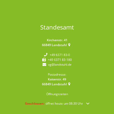
Standesamt
Kirchenstr. 41
66849
Landstuhl
+49 6371 83-0
+49 6371 83-180
vg@landstuhl.de
Postadresse:
Kaiserstr. 49
66849
Landstuhl
Öffnungszeiten
Klicken, um weitere Öffnungs- oder Schließzeiten auszublende
Geschlossen:
öffnet heute um 08:30 Uhr