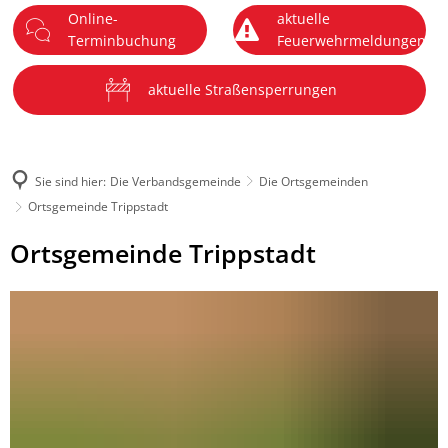
Online-
aktuelle
DE
Terminbuchung
Feuerwehrmeldungen
Menü
aktuelle Straßensperrungen
Sie sind hier:
Die Verbandsgemeinde
Die Ortsgemeinden
Ortsgemeinde Trippstadt
Ortsgemeinde
Ortsgemeinde Trippstadt
Trippstadt