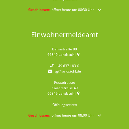
Klicken, um weitere Öffnungs- oder Schließzeiten auszublende
Geschlossen:
öffnet heute um 08:30 Uhr
Einwohnermeldeamt
Bahnstraße 80
66849
Landstuhl
+49 6371 83-0
vg@landstuhl.de
Postadresse:
Kaiserstraße 49
66849
Landstuhl
Öffnungszeiten
Klicken, um weitere Öffnungs- oder Schließzeiten auszublende
Geschlossen:
öffnet heute um 08:00 Uhr