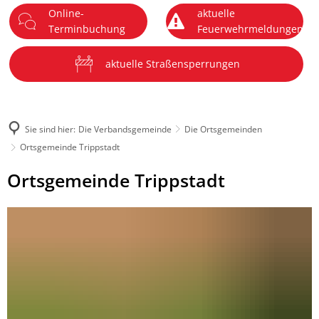
Online-
aktuelle
DE
Terminbuchung
Feuerwehrmeldungen
Menü
aktuelle Straßensperrungen
Sie sind hier:
Die Verbandsgemeinde
Die Ortsgemeinden
Ortsgemeinde Trippstadt
Ortsgemeinde
Ortsgemeinde Trippstadt
Trippstadt