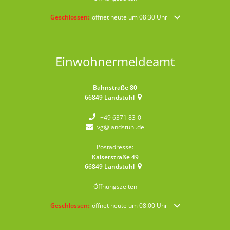
Klicken, um weitere Öffnungs- oder Schließzeiten auszublende
Geschlossen:
öffnet heute um 08:30 Uhr
Einwohnermeldeamt
Bahnstraße 80
66849
Landstuhl
+49 6371 83-0
vg@landstuhl.de
Postadresse:
Kaiserstraße 49
66849
Landstuhl
Öffnungszeiten
Klicken, um weitere Öffnungs- oder Schließzeiten auszublende
Geschlossen:
öffnet heute um 08:00 Uhr