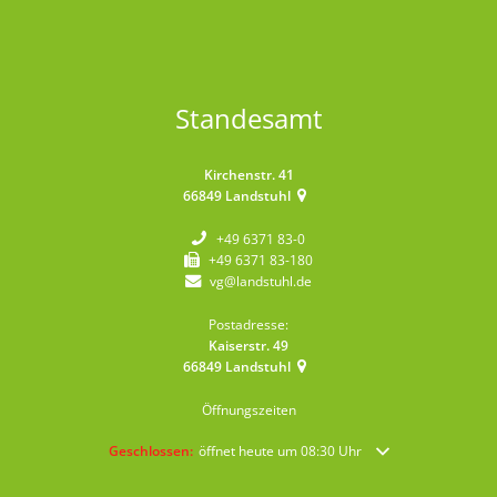
Standesamt
Kirchenstr. 41
66849
Landstuhl
+49 6371 83-0
+49 6371 83-180
vg@landstuhl.de
Postadresse:
Kaiserstr. 49
66849
Landstuhl
Öffnungszeiten
Klicken, um weitere Öffnungs- oder Schließzeiten auszublende
Geschlossen:
öffnet heute um 08:30 Uhr