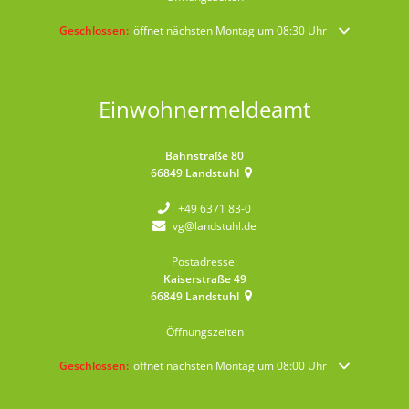
Klicken, um weitere Öffnungs- oder Schließzeiten auszublenden
Geschlossen:
öffnet nächsten Montag um 08:30 Uhr
Einwohnermeldeamt
Bahnstraße 80
66849
Landstuhl
+49 6371 83-0
vg@landstuhl.de
Postadresse:
Kaiserstraße 49
66849
Landstuhl
Öffnungszeiten
Klicken, um weitere Öffnungs- oder Schließzeiten auszublenden
Geschlossen:
öffnet nächsten Montag um 08:00 Uhr