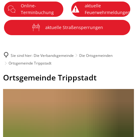
Online-
aktuelle
DE
Terminbuchung
Feuerwehrmeldungen
Menü
aktuelle Straßensperrungen
Sie sind hier:
Die Verbandsgemeinde
Die Ortsgemeinden
Ortsgemeinde Trippstadt
Ortsgemeinde
Ortsgemeinde Trippstadt
Trippstadt