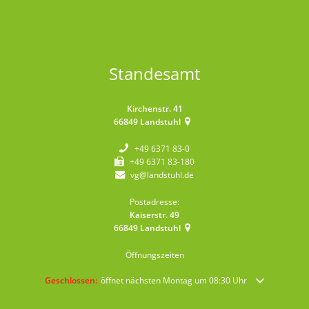
Standesamt
Kirchenstr. 41
66849
Landstuhl
+49 6371 83-0
+49 6371 83-180
vg@landstuhl.de
Postadresse:
Kaiserstr. 49
66849
Landstuhl
Öffnungszeiten
Klicken, um weitere Öffnungs- oder Schließzeiten auszublenden
Geschlossen:
öffnet nächsten Montag um 08:30 Uhr