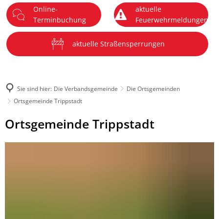
Online-
aktuelle
DE
Terminbuchung
Feuerwehrmeldungen
Menü
aktuelle Straßensperrungen
Sie sind hier:
Die Verbandsgemeinde
Die Ortsgemeinden
Ortsgemeinde Trippstadt
Ortsgemeinde
Ortsgemeinde Trippstadt
Trippstadt