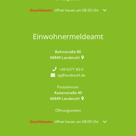
Klicken, um weitere Öffnungs- oder Schließzeiten auszublende
Geschlossen:
öffnet heute um 08:30 Uhr
Einwohnermeldeamt
Bahnstraße 80
66849
Landstuhl
+49 6371 83-0
vg@landstuhl.de
Postadresse:
Kaiserstraße 49
66849
Landstuhl
Öffnungszeiten
Klicken, um weitere Öffnungs- oder Schließzeiten auszublende
Geschlossen:
öffnet heute um 08:00 Uhr