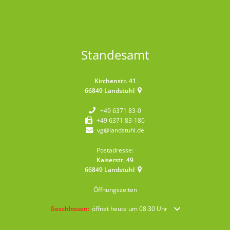
Standesamt
Kirchenstr. 41
66849
Landstuhl
+49 6371 83-0
+49 6371 83-180
vg@landstuhl.de
Postadresse:
Kaiserstr. 49
66849
Landstuhl
Öffnungszeiten
Klicken, um weitere Öffnungs- oder Schließzeiten auszublende
Geschlossen:
öffnet heute um 08:30 Uhr