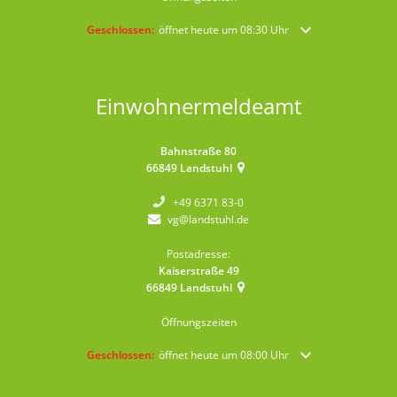
Klicken, um weitere Öffnungs- oder Schließzeiten auszublende
Geschlossen:
öffnet heute um 08:30 Uhr
Einwohnermeldeamt
Bahnstraße 80
66849
Landstuhl
+49 6371 83-0
vg@landstuhl.de
Postadresse:
Kaiserstraße 49
66849
Landstuhl
Öffnungszeiten
Klicken, um weitere Öffnungs- oder Schließzeiten auszublende
Geschlossen:
öffnet heute um 08:00 Uhr