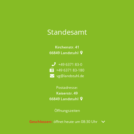
Standesamt
Kirchenstr. 41
66849
Landstuhl
+49 6371 83-0
+49 6371 83-180
vg@landstuhl.de
Postadresse:
Kaiserstr. 49
66849
Landstuhl
Öffnungszeiten
Klicken, um weitere Öffnungs- oder Schließzeiten auszublende
Geschlossen:
öffnet heute um 08:30 Uhr