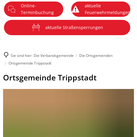
Online-
aktuelle
DE
Terminbuchung
Feuerwehrmeldungen
Menü
aktuelle Straßensperrungen
Sie sind hier:
Die Verbandsgemeinde
Die Ortsgemeinden
Ortsgemeinde Trippstadt
Ortsgemeinde
Ortsgemeinde Trippstadt
Trippstadt