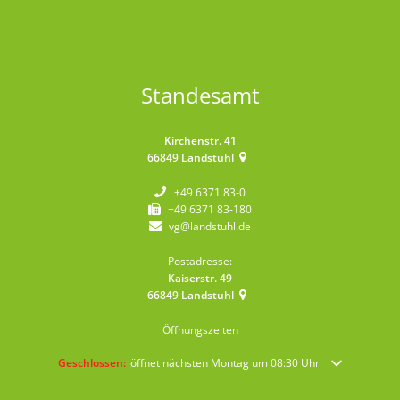
Standesamt
Kirchenstr. 41
66849
Landstuhl
+49 6371 83-0
+49 6371 83-180
vg@landstuhl.de
Postadresse:
Kaiserstr. 49
66849
Landstuhl
Öffnungszeiten
Klicken, um weitere Öffnungs- oder Schließzeiten auszublenden
Geschlossen:
öffnet nächsten Montag um 08:30 Uhr