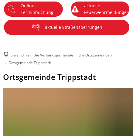
Online-
aktuelle
DE
Terminbuchung
Feuerwehrmeldungen
Menü
aktuelle Straßensperrungen
Sie sind hier:
Die Verbandsgemeinde
Die Ortsgemeinden
Ortsgemeinde Trippstadt
Ortsgemeinde
Ortsgemeinde Trippstadt
Trippstadt