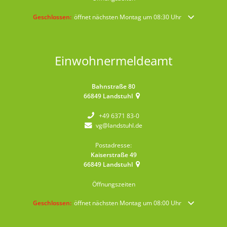
Klicken, um weitere Öffnungs- oder Schließzeiten auszublenden
Geschlossen:
öffnet nächsten Montag um 08:30 Uhr
Einwohnermeldeamt
Bahnstraße 80
66849
Landstuhl
+49 6371 83-0
vg@landstuhl.de
Postadresse:
Kaiserstraße 49
66849
Landstuhl
Öffnungszeiten
Klicken, um weitere Öffnungs- oder Schließzeiten auszublenden
Geschlossen:
öffnet nächsten Montag um 08:00 Uhr