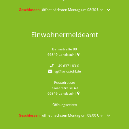
Klicken, um weitere Öffnungs- oder Schließzeiten auszublenden
Geschlossen:
öffnet nächsten Montag um 08:30 Uhr
Einwohnermeldeamt
Bahnstraße 80
66849
Landstuhl
+49 6371 83-0
vg@landstuhl.de
Postadresse:
Kaiserstraße 49
66849
Landstuhl
Öffnungszeiten
Klicken, um weitere Öffnungs- oder Schließzeiten auszublenden
Geschlossen:
öffnet nächsten Montag um 08:00 Uhr