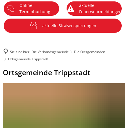
Online-
aktuelle
DE
Terminbuchung
Feuerwehrmeldungen
Menü
aktuelle Straßensperrungen
Sie sind hier:
Die Verbandsgemeinde
Die Ortsgemeinden
Ortsgemeinde Trippstadt
Ortsgemeinde
Ortsgemeinde Trippstadt
Trippstadt