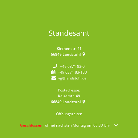
Standesamt
Kirchenstr. 41
66849
Landstuhl
+49 6371 83-0
+49 6371 83-180
vg@landstuhl.de
Postadresse:
Kaiserstr. 49
66849
Landstuhl
Öffnungszeiten
Klicken, um weitere Öffnungs- oder Schließzeiten auszublenden
Geschlossen:
öffnet nächsten Montag um 08:30 Uhr