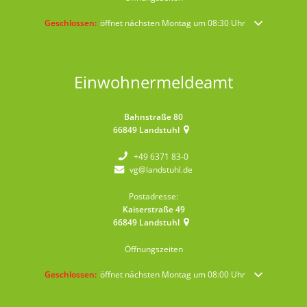
Klicken, um weitere Öffnungs- oder Schließzeiten auszublenden
Geschlossen:
öffnet nächsten Montag um 08:30 Uhr
Einwohnermeldeamt
Bahnstraße 80
66849
Landstuhl
+49 6371 83-0
vg@landstuhl.de
Postadresse:
Kaiserstraße 49
66849
Landstuhl
Öffnungszeiten
Klicken, um weitere Öffnungs- oder Schließzeiten auszublenden
Geschlossen:
öffnet nächsten Montag um 08:00 Uhr