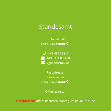
Standesamt
Kirchenstr. 41
66849
Landstuhl
+49 6371 83-0
+49 6371 83-180
vg@landstuhl.de
Postadresse:
Kaiserstr. 49
66849
Landstuhl
Öffnungszeiten
Klicken, um weitere Öffnungs- oder Schließzeiten auszublenden
Geschlossen:
öffnet nächsten Montag um 08:30 Uhr