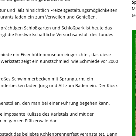
S
M
tur und läßt hinsichtlich Freizeitgestaltungsmöglichkeiten
t
aurants laden ein zum Verweilen und Genießen.
 prächtigen Schloßgarten und Schloßpark ist heute das
gt die Forstwirtschaftliche Versuchsanstalt des Landes
hmiede ein Eisenhüttenmuseum eingerichtet, das diese
r Werkstatt zeigt ein Kunstschmied wie Schmiede vor 2000
n großes Schwimmerbecken mit Sprungturm, ein
nderbecken laden Jung und Alt zum Baden ein. Der Kiosk
unnenstollen, den man bei einer Führung begehen kann.
e imposante Kulisse des Karlstals und mit der
n im ganzen Pfälzerwald dar.
tadt das beliebte Kohlenbrennerfest veranstaltet. Dann