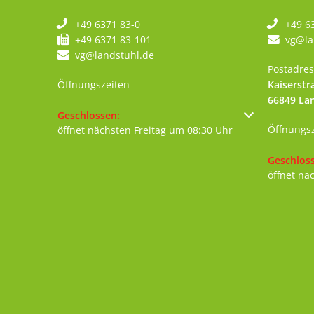
+49 6371 83-0
+49 6
+49 6371 83-101
vg@la
vg@landstuhl.de
Postadres
Öffnungszeiten
Kaiserstr
66849
La
Klicken, um weitere Öffnungs- oder Schließzeiten au
Geschlossen:
Öffnungs
öffnet nächsten Freitag um 08:30 Uhr
Klicken, 
Geschlos
öffnet nä