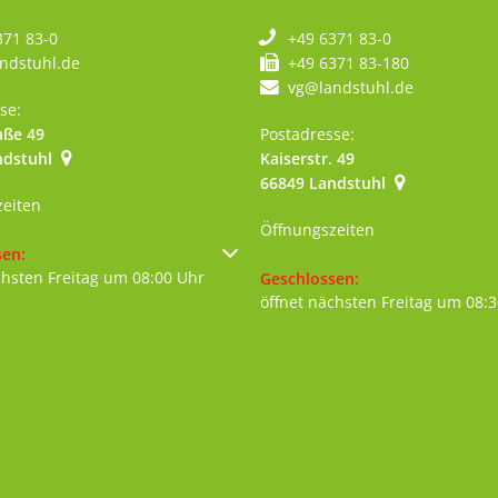
371 83-0
+49 6371 83-0
ndstuhl.de
+49 6371 83-180
vg@landstuhl.de
se:
aße 49
Postadresse:
ndstuhl
Kaiserstr. 49
szublenden
66849
Landstuhl
zeiten
Öffnungszeiten
um weitere Öffnungs- oder Schließzeiten auszublenden
sen:
chsten Freitag um 08:00 Uhr
Klicken, um weitere Öffnungs- 
Geschlossen:
öffnet nächsten Freitag um 08: