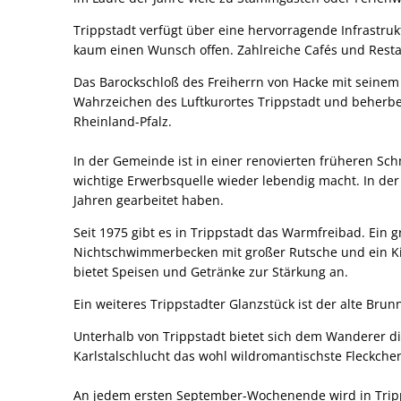
Trippstadt verfügt über eine hervorragende Infrastruk
kaum einen Wunsch offen. Zahlreiche Cafés und Rest
Das Barockschloß des Freiherrn von Hacke mit seinem
Wahrzeichen des Luftkurortes Trippstadt und beherber
Rheinland-Pfalz.
In der Gemeinde ist in einer renovierten früheren Sc
wichtige Erwerbsquelle wieder lebendig macht. In de
Jahren gearbeitet haben.
Seit 1975 gibt es in Trippstadt das Warmfreibad. Ei
Nichtschwimmerbecken mit großer Rutsche und ein Ki
bietet Speisen und Getränke zur Stärkung an.
Ein weiteres Trippstadter Glanzstück ist der alte Br
Unterhalb von Trippstadt bietet sich dem Wanderer di
Karlstalschlucht das wohl wildromantischste Fleckche
An jedem ersten September-Wochenende wird in Tripps