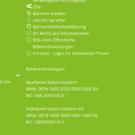
Hinweisgeberschutzgesetz
EDV
Barriere melden
Leichte Sprache
Barrierefreiheitserklärung
Ihr Recht auf Informationen
RSS-Feed Öffentliche
Bekanntmachungen
Intranet - Login für Mitarbeiter*innen
Bankverbindungen:
oder Schließzeiten auszublenden
30 Uhr
Sparkasse Kaiserslautern
IBAN: DE94 5405 0220 0000 0000 83
BIC: MALADE51KLK
Volksbank Kaiserslautern eG
IBAN: DE18 5409 0000 0081 1400 06
BIC: GENODE61KL1