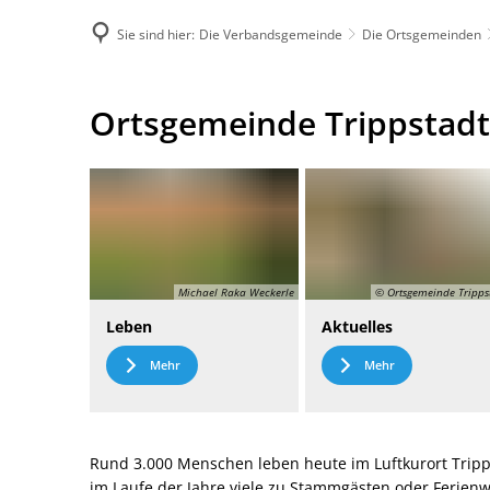
Sie sind hier:
Die Verbandsgemeinde
Die Ortsgemeinden
DE
Menü
Kontak
Ortsgemeinde
Ortsgemeinde Trippstadt
Trippstadt
Michael Raka Weckerle
© Ortsgemeinde Tripps
Leben
Aktuelles
Mehr
Mehr
Rund 3.000 Menschen leben heute im Luftkurort Tripp
im Laufe der Jahre viele zu Stammgästen oder Ferie