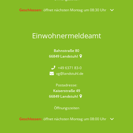
Klicken, um weitere Öffnungs- oder Schließzeiten auszublenden
Geschlossen:
öffnet nächsten Montag um 08:30 Uhr
Einwohnermeldeamt
Bahnstraße 80
66849
Landstuhl
+49 6371 83-0
vg@landstuhl.de
Postadresse:
Kaiserstraße 49
66849
Landstuhl
Öffnungszeiten
Klicken, um weitere Öffnungs- oder Schließzeiten auszublenden
Geschlossen:
öffnet nächsten Montag um 08:00 Uhr