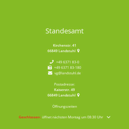
Standesamt
Kirchenstr. 41
66849
Landstuhl
+49 6371 83-0
+49 6371 83-180
vg@landstuhl.de
Postadresse:
Kaiserstr. 49
66849
Landstuhl
Öffnungszeiten
Klicken, um weitere Öffnungs- oder Schließzeiten auszublenden
Geschlossen:
öffnet nächsten Montag um 08:30 Uhr