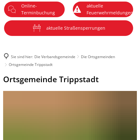
Online-
aktuelle
DE
Terminbuchung
Feuerwehrmeldungen
Menü
aktuelle Straßensperrungen
Sie sind hier:
Die Verbandsgemeinde
Die Ortsgemeinden
Ortsgemeinde Trippstadt
Ortsgemeinde
Ortsgemeinde Trippstadt
Trippstadt