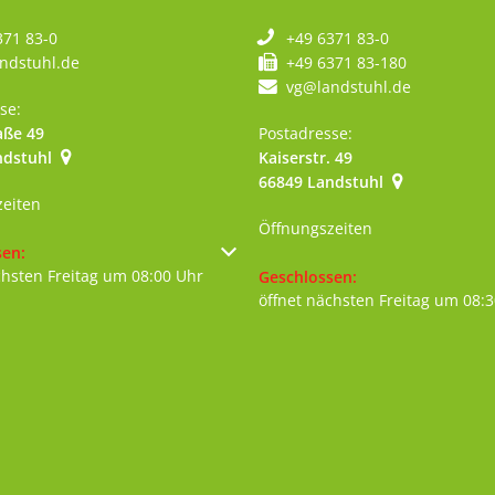
371 83-0
+49 6371 83-0
ndstuhl.de
+49 6371 83-180
vg@landstuhl.de
se:
aße 49
Postadresse:
ndstuhl
Kaiserstr. 49
szublenden
66849
Landstuhl
zeiten
Öffnungszeiten
um weitere Öffnungs- oder Schließzeiten auszublenden
sen:
chsten Freitag um 08:00 Uhr
Klicken, um weitere Öffnungs- 
Geschlossen:
öffnet nächsten Freitag um 08: