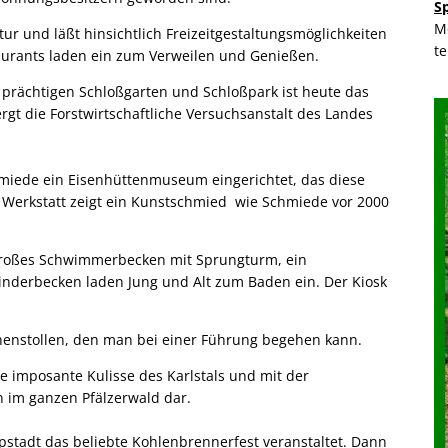
S
M
tur und läßt hinsichtlich Freizeitgestaltungsmöglichkeiten
t
aurants laden ein zum Verweilen und Genießen.
 prächtigen Schloßgarten und Schloßpark ist heute das
gt die Forstwirtschaftliche Versuchsanstalt des Landes
hmiede ein Eisenhüttenmuseum eingerichtet, das diese
r Werkstatt zeigt ein Kunstschmied wie Schmiede vor 2000
n großes Schwimmerbecken mit Sprungturm, ein
nderbecken laden Jung und Alt zum Baden ein. Der Kiosk
unnenstollen, den man bei einer Führung begehen kann.
e imposante Kulisse des Karlstals und mit der
n im ganzen Pfälzerwald dar.
tadt das beliebte Kohlenbrennerfest veranstaltet. Dann