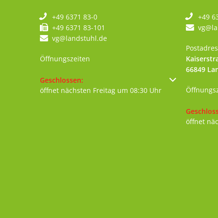
+49 6371 83-0
+49 6
+49 6371 83-101
vg@la
vg@landstuhl.de
Postadres
Öffnungszeiten
Kaiserstr
66849
La
Klicken, um weitere Öffnungs- oder Schließzeiten au
Geschlossen:
Öffnungs
öffnet nächsten Freitag um 08:30 Uhr
Klicken, 
Geschlos
öffnet nä