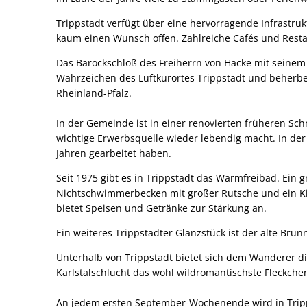
Trippstadt verfügt über eine hervorragende Infrastruk
kaum einen Wunsch offen. Zahlreiche Cafés und Rest
Das Barockschloß des Freiherrn von Hacke mit seinem
Wahrzeichen des Luftkurortes Trippstadt und beherber
Rheinland-Pfalz.
In der Gemeinde ist in einer renovierten früheren Sc
wichtige Erwerbsquelle wieder lebendig macht. In de
Jahren gearbeitet haben.
Seit 1975 gibt es in Trippstadt das Warmfreibad. Ei
Nichtschwimmerbecken mit großer Rutsche und ein Ki
bietet Speisen und Getränke zur Stärkung an.
Ein weiteres Trippstadter Glanzstück ist der alte Br
Unterhalb von Trippstadt bietet sich dem Wanderer di
Karlstalschlucht das wohl wildromantischste Fleckche
An jedem ersten September-Wochenende wird in Tripps