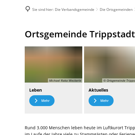
Sie sind hier:
Die Verbandsgemeinde
Die Ortsgemeinden
DE
Menü
Kontak
Ortsgemeinde
Ortsgemeinde Trippstadt
Trippstadt
Michael Raka Weckerle
© Ortsgemeinde Tripps
Leben
Aktuelles
Mehr
Mehr
Rund 3.000 Menschen leben heute im Luftkurort Tripp
im Laufe der Jahre viele zu Stammgästen oder Ferie