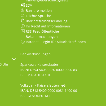
Hinweisgeberschutzgesetz
EDV
Barriere melden
Leichte Sprache
Barrierefreiheitserklärung
Ihr Recht auf Informationen
RSS-Feed Öffentliche
Bekanntmachungen
Intranet - Login für Mitarbeiter*innen
Bankverbindungen:
oder Schließzeiten auszublenden
30 Uhr
Sparkasse Kaiserslautern
IBAN: DE94 5405 0220 0000 0000 83
BIC: MALADE51KLK
Volksbank Kaiserslautern eG
IBAN: DE18 5409 0000 0081 1400 06
BIC: GENODE61KL1