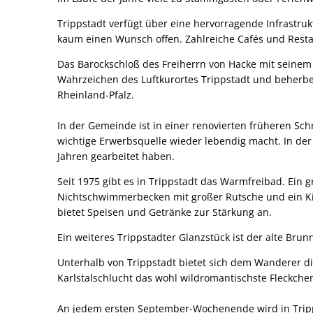
Trippstadt verfügt über eine hervorragende Infrastruk
kaum einen Wunsch offen. Zahlreiche Cafés und Rest
Das Barockschloß des Freiherrn von Hacke mit seinem
Wahrzeichen des Luftkurortes Trippstadt und beherber
Rheinland-Pfalz.
In der Gemeinde ist in einer renovierten früheren Sc
wichtige Erwerbsquelle wieder lebendig macht. In de
Jahren gearbeitet haben.
Seit 1975 gibt es in Trippstadt das Warmfreibad. Ei
Nichtschwimmerbecken mit großer Rutsche und ein Ki
bietet Speisen und Getränke zur Stärkung an.
Ein weiteres Trippstadter Glanzstück ist der alte Br
Unterhalb von Trippstadt bietet sich dem Wanderer di
Karlstalschlucht das wohl wildromantischste Fleckche
An jedem ersten September-Wochenende wird in Tripps