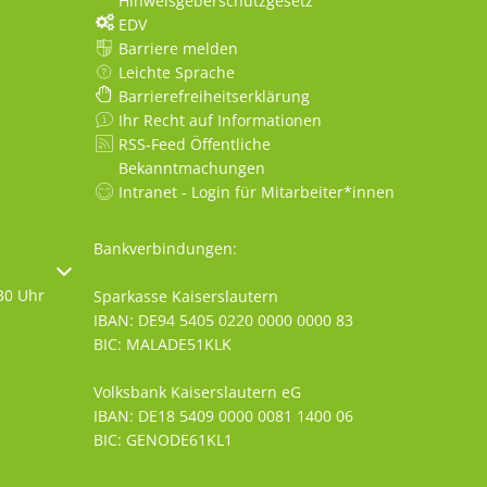
Hinweisgeberschutzgesetz
EDV
Barriere melden
Leichte Sprache
Barrierefreiheitserklärung
Ihr Recht auf Informationen
RSS-Feed Öffentliche
Bekanntmachungen
Intranet - Login für Mitarbeiter*innen
Bankverbindungen:
oder Schließzeiten auszublenden
30 Uhr
Sparkasse Kaiserslautern
IBAN: DE94 5405 0220 0000 0000 83
BIC: MALADE51KLK
Volksbank Kaiserslautern eG
IBAN: DE18 5409 0000 0081 1400 06
BIC: GENODE61KL1