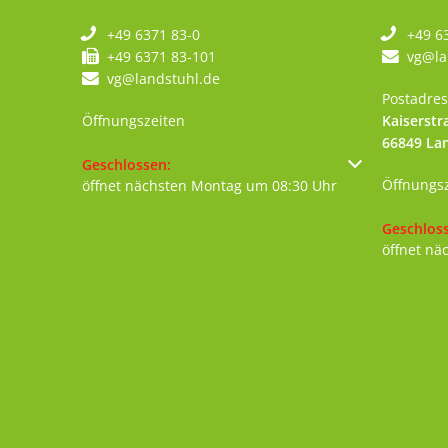
+49 6371 83-0
+49 6
+49 6371 83-101
vg@la
vg@landstuhl.de
Postadres
Öffnungszeiten
Kaiserstr
66849
La
Klicken, um weitere Öffnungs- oder Schließzeiten au
Geschlossen:
Öffnungs
öffnet nächsten Montag um 08:30 Uhr
Klicken, 
Geschlos
öffnet nä