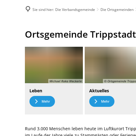
Sie sind hier:
Die Verbandsgemeinde
Die Ortsgemeinden
DE
Menü
Kontak
Ortsgemeinde
Ortsgemeinde Trippstadt
Trippstadt
Michael Raka Weckerle
© Ortsgemeinde Tripps
Leben
Aktuelles
Mehr
Mehr
Rund 3.000 Menschen leben heute im Luftkurort Tripp
im Laufe der Jahre viele zu Stammgästen oder Ferie