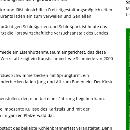
S
M
tur und läßt hinsichtlich Freizeitgestaltungsmöglichkeiten
t
aurants laden ein zum Verweilen und Genießen.
 prächtigen Schloßgarten und Schloßpark ist heute das
gt die Forstwirtschaftliche Versuchsanstalt des Landes
hmiede ein Eisenhüttenmuseum eingerichtet, das diese
r Werkstatt zeigt ein Kunstschmied wie Schmiede vor 2000
n großes Schwimmerbecken mit Sprungturm, ein
nderbecken laden Jung und Alt zum Baden ein. Der Kiosk
unnenstollen, den man bei einer Führung begehen kann.
e imposante Kulisse des Karlstals und mit der
n im ganzen Pfälzerwald dar.
tadt das beliebte Kohlenbrennerfest veranstaltet. Dann