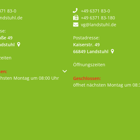
371 83-0
+49 6371 83-0
ndstuhl.de
+49 6371 83-180
vg@landstuhl.de
se:
aße 49
Postadresse:
ndstuhl
Kaiserstr. 49
szublenden
66849
Landstuhl
zeiten
Öffnungszeiten
um weitere Öffnungs- oder Schließzeiten auszublenden
sen:
chsten Montag um 08:00 Uhr
Klicken, um weitere Öffnungs- 
Geschlossen:
öffnet nächsten Montag um 08: