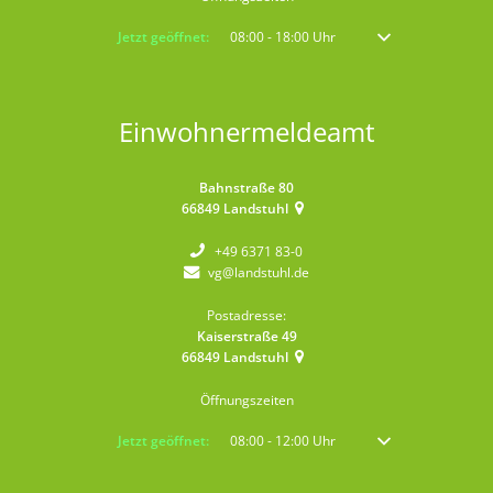
Klicken, um weitere Öffnungs- oder Schließzeiten auszublenden
Jetzt geöffnet:
08:00
-
18:00
Uhr
Von 08:00 bis 18:00 
Einwohnermeldeamt
Bahnstraße 80
66849
Landstuhl
+49 6371 83-0
vg@landstuhl.de
Postadresse:
Kaiserstraße 49
66849
Landstuhl
Öffnungszeiten
Klicken, um weitere Öffnungs- oder Schließzeiten auszublenden
Jetzt geöffnet:
08:00
-
12:00
Uhr
Von 08:00 bis 12:00 