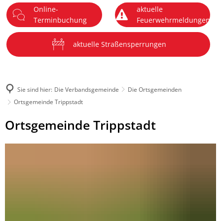
Online-
aktuelle
DE
Terminbuchung
Feuerwehrmeldungen
Menü
aktuelle Straßensperrungen
Sie sind hier:
Die Verbandsgemeinde
Die Ortsgemeinden
Ortsgemeinde Trippstadt
Ortsgemeinde
Ortsgemeinde Trippstadt
Trippstadt