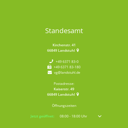
Standesamt
Kirchenstr. 41
66849
Landstuhl
+49 6371 83-0
+49 6371 83-180
vg@landstuhl.de
Postadresse:
Kaiserstr. 49
66849
Landstuhl
Öffnungszeiten
Klicken, um weitere Öffnungs- oder Schließzeiten auszublenden
Jetzt geöffnet:
08:00
-
18:00
Uhr
Von 08:00 bis 18:00 