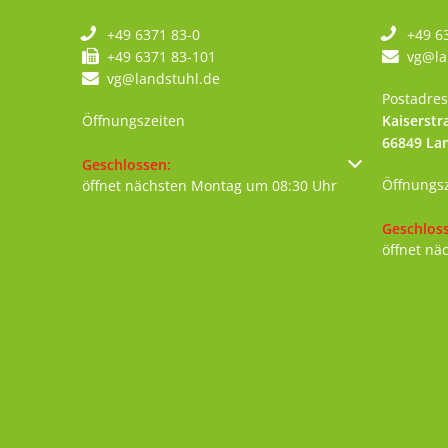
+49 6371 83-0
+49 6
+49 6371 83-101
vg@la
vg@landstuhl.de
Postadres
Öffnungszeiten
Kaiserstr
66849
La
Klicken, um weitere Öffnungs- oder Schließzeiten au
Geschlossen:
Öffnungs
öffnet nächsten Montag um 08:30 Uhr
Klicken, 
Geschlos
öffnet nä