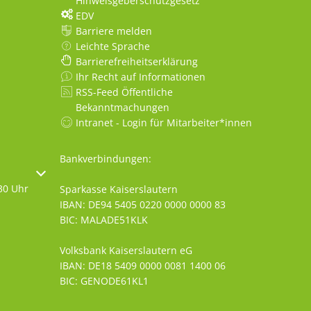
Hinweisgeberschutzgesetz
EDV
Barriere melden
Leichte Sprache
Barrierefreiheitserklärung
Ihr Recht auf Informationen
RSS-Feed Öffentliche
Bekanntmachungen
Intranet - Login für Mitarbeiter*innen
Bankverbindungen:
oder Schließzeiten auszublenden
30 Uhr
Sparkasse Kaiserslautern
IBAN: DE94 5405 0220 0000 0000 83
BIC: MALADE51KLK
Volksbank Kaiserslautern eG
IBAN: DE18 5409 0000 0081 1400 06
BIC: GENODE61KL1