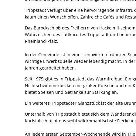
Trippstadt verfügt über eine hervorragende Infrastruk
kaum einen Wunsch offen. Zahlreiche Cafés und Rest
Das Barockschloß des Freiherrn von Hacke mit seinem
Wahrzeichen des Luftkurortes Trippstadt und beherber
Rheinland-Pfalz.
In der Gemeinde ist in einer renovierten früheren Sc
wichtige Erwerbsquelle wieder lebendig macht. In de
Jahren gearbeitet haben.
Seit 1975 gibt es in Trippstadt das Warmfreibad. Ei
Nichtschwimmerbecken mit großer Rutsche und ein Ki
bietet Speisen und Getränke zur Stärkung an.
Ein weiteres Trippstadter Glanzstück ist der alte Br
Unterhalb von Trippstadt bietet sich dem Wanderer di
Karlstalschlucht das wohl wildromantischste Fleckche
An jedem ersten September-Wochenende wird in Tripps