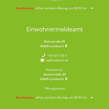
Klicken, um weitere Öffnungs- oder Schließzeiten auszublenden
Geschlossen:
öffnet nächsten Montag um 08:30 Uhr
Einwohnermeldeamt
Bahnstraße 80
66849
Landstuhl
+49 6371 83-0
vg@landstuhl.de
Postadresse:
Kaiserstraße 49
66849
Landstuhl
Öffnungszeiten
Klicken, um weitere Öffnungs- oder Schließzeiten auszublenden
Geschlossen:
öffnet nächsten Montag um 08:00 Uhr