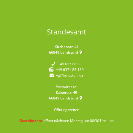
Standesamt
Kirchenstr. 41
66849
Landstuhl
+49 6371 83-0
+49 6371 83-180
vg@landstuhl.de
Postadresse:
Kaiserstr. 49
66849
Landstuhl
Öffnungszeiten
Klicken, um weitere Öffnungs- oder Schließzeiten auszublenden
Geschlossen:
öffnet nächsten Montag um 08:30 Uhr