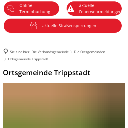
Online-
aktuelle
DE
Terminbuchung
Feuerwehrmeldungen
Menü
aktuelle Straßensperrungen
Sie sind hier:
Die Verbandsgemeinde
Die Ortsgemeinden
Ortsgemeinde Trippstadt
Ortsgemeinde
Ortsgemeinde Trippstadt
Trippstadt